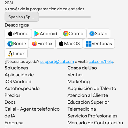
2031 
a través de la programación de calendarios.
Select Language
Spanish (Spain)
Descargas
iPhone
Android
Cromo
Safari
Borde
Firefox
MacOS
Ventanas
Linux
¿Necesitas ayuda? 
support@cal.com
 o visita 
cal.com/help
.
Soluciones
Casos de Uso
Aplicación de 
Ventas
iOS/Android
Marketing
Autohospedado
Adquisición de Talento
Precios
Atención al Cliente
Docs
Educación Superior
Cal.ai - Agente telefónico 
Telemedicina
de IA
Servicios Profesionales
Empresa
Mercado de Contratación