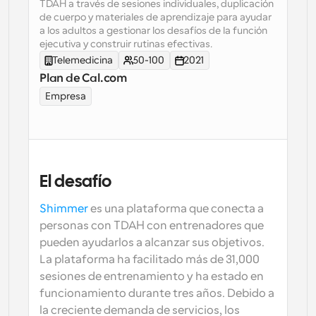
TDAH a través de sesiones individuales, duplicación 
de cuerpo y materiales de aprendizaje para ayudar 
Flujos de trabajo
a los adultos a gestionar los desafíos de la función 
Automatiza la programación y los recordatorios
ejecutiva y construir rutinas efectivas.
Telemedicina
50-100
2021
Blog
Plan de Cal.com
Mantente al día con las últimas noticias y 
Programación potenciadda con llamadas 
actualizaciones
Empresa
impulsadas por IA
Reuniones Instantáneas
Reúnete con clientes en minutos
Enlaces de Grupo Dinámico
El desafío
Reserva reuniones de forma fluida con varias personas
Shimmer
 es una plataforma que conecta a 
personas con TDAH con entrenadores que 
Webhooks
Recibe notificaciones cuando ocurra algo
pueden ayudarlos a alcanzar sus objetivos. 
La plataforma ha facilitado más de 31,000 
sesiones de entrenamiento y ha estado en 
funcionamiento durante tres años. Debido a 
la creciente demanda de servicios, los 