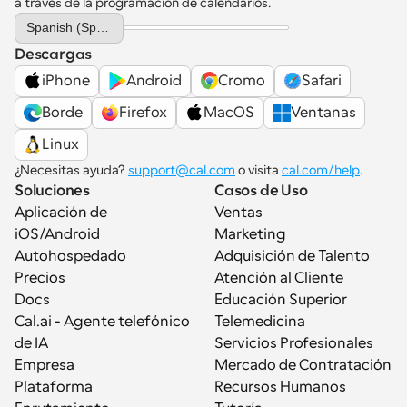
a través de la programación de calendarios.
Select Language
Spanish (Spain)
Descargas
iPhone
Android
Cromo
Safari
Borde
Firefox
MacOS
Ventanas
Linux
¿Necesitas ayuda? 
support@cal.com
 o visita 
cal.com/help
.
Soluciones
Casos de Uso
Aplicación de 
Ventas
iOS/Android
Marketing
Autohospedado
Adquisición de Talento
Precios
Atención al Cliente
Docs
Educación Superior
Cal.ai - Agente telefónico 
Telemedicina
de IA
Servicios Profesionales
Empresa
Mercado de Contratación
Plataforma
Recursos Humanos