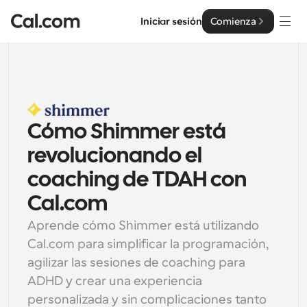
Iniciar sesión
Comienza
Soluciones
Soluciones
Por tamaño del equipo
Cómo Shimmer está 
Empresa
Para individuos
revolucionando el 
Programación personal hecha simple
Cal.ai
coaching de TDAH con 
Para Equipos
Cal.com
Programación colaborativa para grupos
Desarrollador
Aprende cómo Shimmer está utilizando 
Cal.com para simplificar la programación, 
Para desarrolladores
Documentación del Desarrollador
Recursos
agilizar las sesiones de coaching para 
Funciones y integraciones poderosas
Documentación para la plataforma Cal.com
ADHD y crear una experiencia 
API
Precios
Para empresas
personalizada y sin complicaciones tanto 
API
Crea tus propias integraciones con nuestra API pública