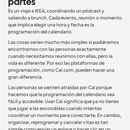
partes
Flujos de trabajo
Es un viaje a IKEA, coordinando un pódcast y 
Automatiza la programación y los recordatorios
saliendo a brunch. Cada evento, reunión o momento 
que implica elegir una hora y fecha es la 
Blog
programación del calendario.
Mantente al día con las últimas noticias y 
Programación potenciadda con llamadas 
actualizaciones
impulsadas por IA
Las cosas serían mucho más simples si pudiéramos 
encontrarnos con las personas exactamente 
Reuniones Instantáneas
cuando necesitamos reunirnos con ellas, pero la 
Reúnete con clientes en minutos
vida es diferente. Por eso las plataformas de 
programación, como Cal.com, pueden hacer una 
Enlaces de Grupo Dinámico
gran diferencia.
Reserva reuniones de forma fluida con varias personas
Las personas se sienten atraídas por Cal porque 
Webhooks
hacemos que la programación del calendario sea 
Recibe notificaciones cuando ocurra algo
fácil y accesible. Usar Cal significa que ya no tienes 
que jugar a las escondidas cuando intentas 
coordinar un momento para conectarte. En cambio, 
organizar, reprogramar y cancelar citas es tan 
simple como enviar un enlace o hacer clic en un 