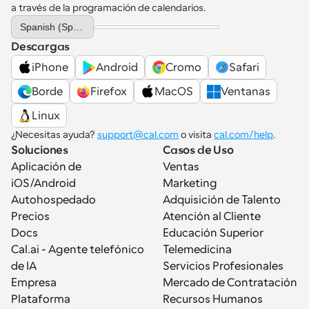
a través de la programación de calendarios.
Select Language
Spanish (Spain)
Descargas
iPhone
Android
Cromo
Safari
Borde
Firefox
MacOS
Ventanas
Linux
¿Necesitas ayuda? 
support@cal.com
 o visita 
cal.com/help
.
Soluciones
Casos de Uso
Aplicación de 
Ventas
iOS/Android
Marketing
Autohospedado
Adquisición de Talento
Precios
Atención al Cliente
Docs
Educación Superior
Cal.ai - Agente telefónico 
Telemedicina
de IA
Servicios Profesionales
Empresa
Mercado de Contratación
Plataforma
Recursos Humanos