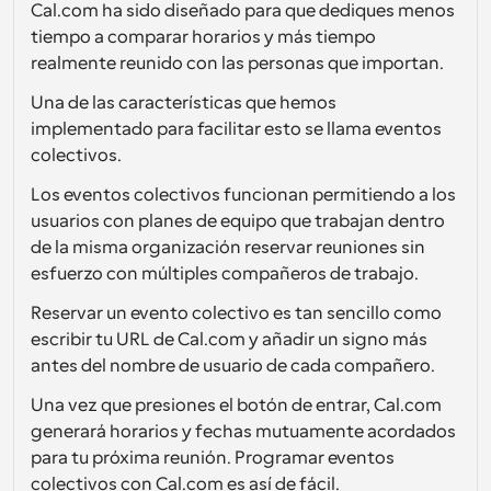
Cal.com ha sido diseñado para que dediques menos 
Flujos de trabajo
tiempo a comparar horarios y más tiempo 
Automatiza la programación y los recordatorios
realmente reunido con las personas que importan. 
Una de las características que hemos 
Blog
Mantente al día con las últimas noticias y 
implementado para facilitar esto se llama eventos 
Programación potenciadda con llamadas 
actualizaciones
impulsadas por IA
colectivos. 
Reuniones Instantáneas
Los eventos colectivos funcionan permitiendo a los 
Reúnete con clientes en minutos
usuarios con planes de equipo que trabajan dentro 
de la misma organización reservar reuniones sin 
Enlaces de Grupo Dinámico
esfuerzo con múltiples compañeros de trabajo.
Reserva reuniones de forma fluida con varias personas
Reservar un evento colectivo es tan sencillo como 
escribir tu URL de Cal.com y añadir un signo más 
Webhooks
antes del nombre de usuario de cada compañero. 
Recibe notificaciones cuando ocurra algo
Una vez que presiones el botón de entrar, Cal.com 
generará horarios y fechas mutuamente acordados 
para tu próxima reunión. Programar eventos 
colectivos con Cal.com es así de fácil.