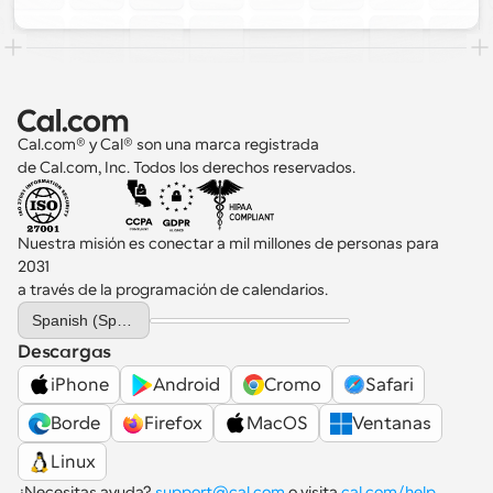
Cal.com® y Cal® son una marca registrada 
de Cal.com, Inc. Todos los derechos reservados.
Nuestra misión es conectar a mil millones de personas para 
2031 
a través de la programación de calendarios.
Select Language
Spanish (Spain)
Descargas
iPhone
Android
Cromo
Safari
Borde
Firefox
MacOS
Ventanas
Linux
¿Necesitas ayuda? 
support@cal.com
 o visita 
cal.com/help
.