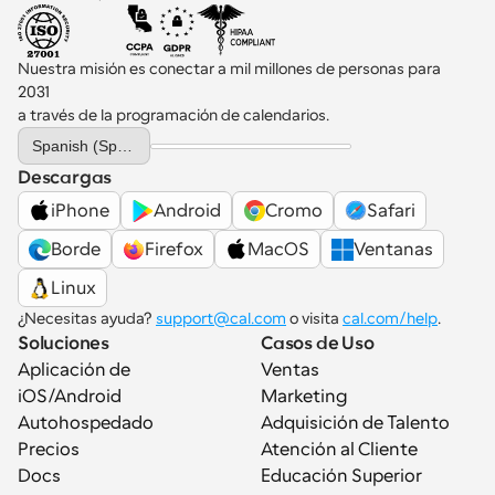
Nuestra misión es conectar a mil millones de personas para 
2031 
a través de la programación de calendarios.
Select Language
Spanish (Spain)
Descargas
iPhone
Android
Cromo
Safari
Borde
Firefox
MacOS
Ventanas
Linux
¿Necesitas ayuda? 
support@cal.com
 o visita 
cal.com/help
.
Soluciones
Casos de Uso
Aplicación de 
Ventas
iOS/Android
Marketing
Autohospedado
Adquisición de Talento
Precios
Atención al Cliente
Docs
Educación Superior