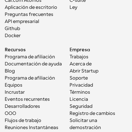
Cal.com Átomos
C-suite
Aplicación de escritorio
Ley
Preguntas frecuentes
API empresarial
Github
Docker
Recursos
Empresa
Programa de afiliación
Trabajos
Documentación de ayuda
Acerca de
Blog
Abrir Startup
Programa de afiliación
Soporte
Equipos
Privacidad
Incrustar
Términos
Eventos recurrentes
Licencia
Desarrolladores
Seguridad
OOO
Registro de cambios
Flujos de trabajo
Solicitar una 
Reuniones Instantáneas
demostración