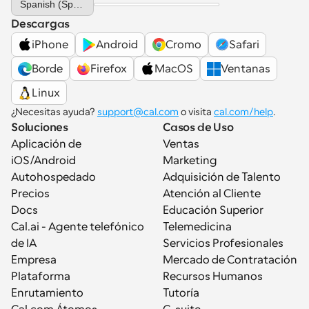
Spanish (Spain)
Descargas
iPhone
Android
Cromo
Safari
Borde
Firefox
MacOS
Ventanas
Linux
¿Necesitas ayuda? 
support@cal.com
 o visita 
cal.com/help
.
Soluciones
Casos de Uso
Aplicación de 
Ventas
iOS/Android
Marketing
Autohospedado
Adquisición de Talento
Precios
Atención al Cliente
Docs
Educación Superior
Cal.ai - Agente telefónico 
Telemedicina
de IA
Servicios Profesionales
Empresa
Mercado de Contratación
Plataforma
Recursos Humanos
Enrutamiento
Tutoría