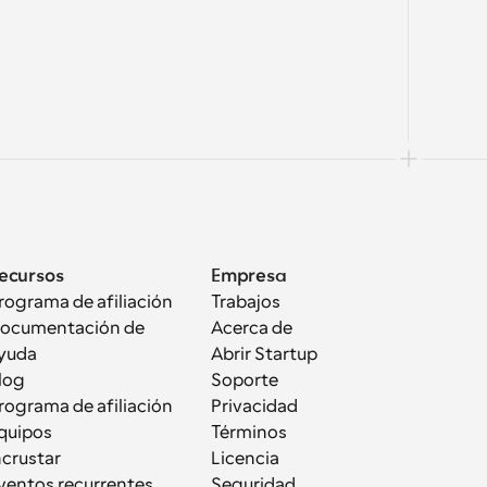
ecursos
Empresa
rograma de afiliación
Trabajos
ocumentación de 
Acerca de
yuda
Abrir Startup
log
Soporte
rograma de afiliación
Privacidad
quipos
Términos
ncrustar
Licencia
ventos recurrentes
Seguridad