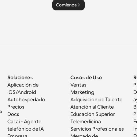
Comienza
Soluciones
Casos de Uso
R
Aplicación de 
Ventas
P
iOS/Android
Marketing
D
Autohospedado
Adquisición de Talento
a
Precios
Atención al Cliente
B
a 
Docs
Educación Superior
P
Cal.ai - Agente 
Telemedicina
E
telefónico de IA
Servicios Profesionales
I
Empresa
Mercado de 
E