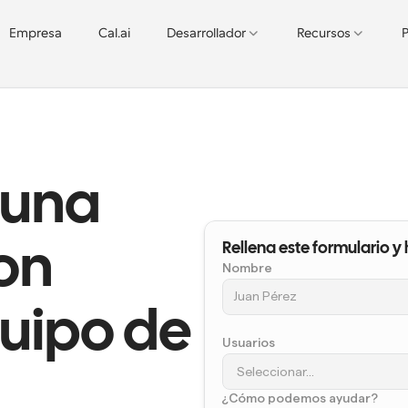
Empresa
Cal.ai
Desarrollador
Recursos
P
una 
Rellena este formulario y
n 
Nombre
uipo de 
Usuarios
¿Cómo podemos ayudar?