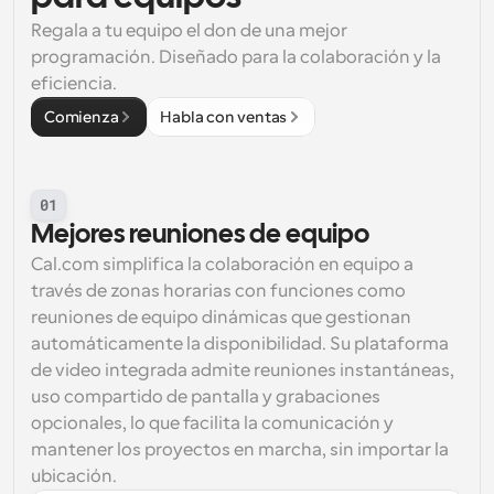
Regala a tu equipo el don de una mejor 
Flujos de trabajo
programación. Diseñado para la colaboración y la 
Automatiza la programación y los recordatorios
eficiencia.
Blog
Comienza
Habla con ventas
Mantente al día con las últimas noticias y 
Programación potenciadda con llamadas 
actualizaciones
impulsadas por IA
Reuniones Instantáneas
01
Reúnete con clientes en minutos
Mejores reuniones de equipo
Cal.com simplifica la colaboración en equipo a 
Enlaces de Grupo Dinámico
través de zonas horarias con funciones como 
Reserva reuniones de forma fluida con varias personas
reuniones de equipo dinámicas que gestionan 
automáticamente la disponibilidad. Su plataforma 
Webhooks
de video integrada admite reuniones instantáneas, 
Recibe notificaciones cuando ocurra algo
uso compartido de pantalla y grabaciones 
opcionales, lo que facilita la comunicación y 
mantener los proyectos en marcha, sin importar la 
ubicación.