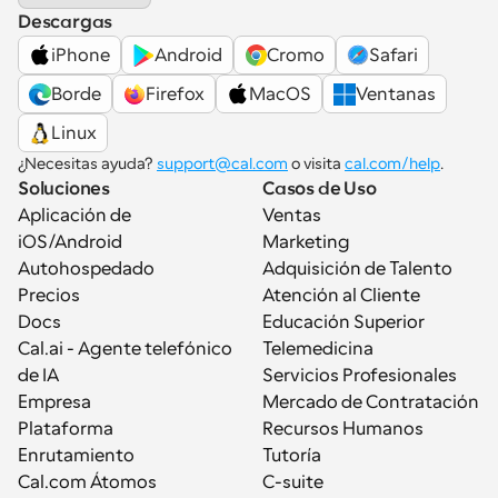
Descargas
iPhone
Android
Cromo
Safari
Borde
Firefox
MacOS
Ventanas
Linux
¿Necesitas ayuda? 
support@cal.com
 o visita 
cal.com/help
.
Soluciones
Casos de Uso
Aplicación de 
Ventas
iOS/Android
Marketing
Autohospedado
Adquisición de Talento
Precios
Atención al Cliente
Docs
Educación Superior
Cal.ai - Agente telefónico 
Telemedicina
de IA
Servicios Profesionales
Empresa
Mercado de Contratación
Plataforma
Recursos Humanos
Enrutamiento
Tutoría
Cal.com Átomos
C-suite