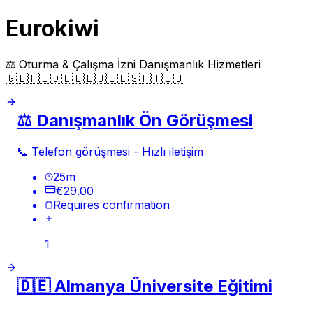
Eurokiwi
⚖️ Oturma & Çalışma İzni Danışmanlık Hizmetleri
🇬🇧🇫🇮🇩🇪🇪🇪🇧🇪🇪🇸🇵🇹🇪🇺
⚖️ Danışmanlık Ön Görüşmesi
📞 Telefon görüşmesi - Hızlı iletişim
25
m
€29.00
Requires confirmation
1
🇩🇪 Almanya Üniversite Eğitimi