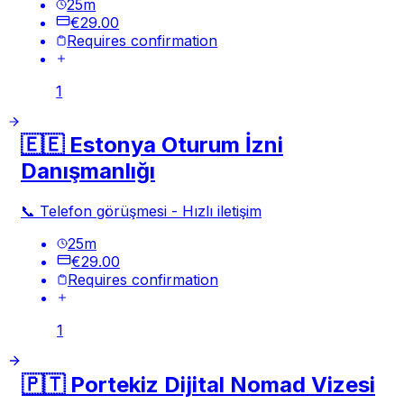
25
m
€29.00
Requires confirmation
1
🇪🇪 Estonya Oturum İzni
Danışmanlığı
📞 Telefon görüşmesi - Hızlı iletişim
25
m
€29.00
Requires confirmation
1
🇵🇹 Portekiz Dijital Nomad Vizesi