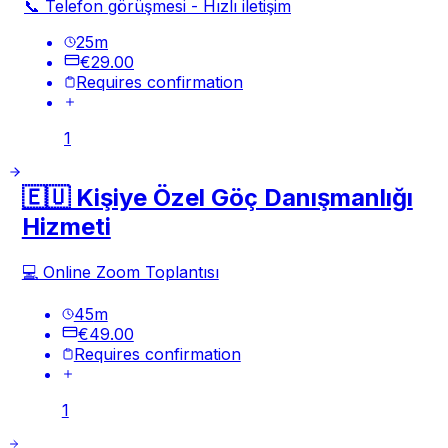
📞 Telefon görüşmesi - Hızlı iletişim
25
m
€29.00
Requires confirmation
1
🇪🇺 Kişiye Özel Göç Danışmanlığı
Hizmeti
💻 Online Zoom Toplantısı
45
m
€49.00
Requires confirmation
1