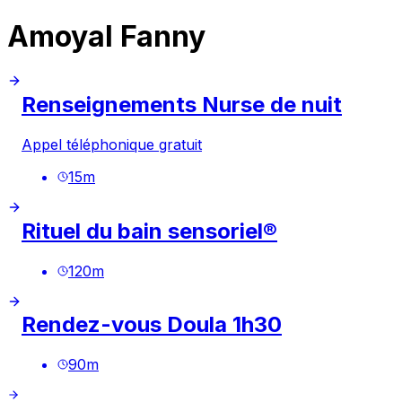
Amoyal Fanny
Renseignements Nurse de nuit
Appel téléphonique gratuit
15
m
Rituel du bain sensoriel®
120
m
Rendez-vous Doula 1h30
90
m