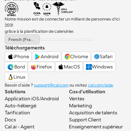
Notre mission est de connecter un milliard de personnes d'ici 
2031 
grâce à la planification de calendrier.
Select Language
French (France)
Téléchargements
iPhone
Android
Chrome
Safari
 Bord
Firefox
MacOS
Windows
Linux
Besoin d'aide ? 
support@cal.com
 ou visitez 
cal.com/aide
.
Solutions
Cas d'utilisation
Application iOS/Android
Ventes
Auto-hébergé
Marketing
Tarification
Acquisition de talents
Docs
Support Client
Cal.ai - Agent 
Enseignement supérieur