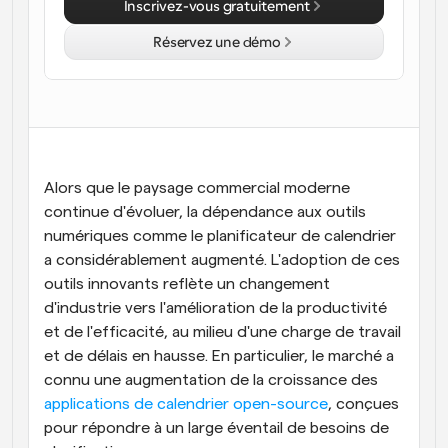
Inscrivez-vous gratuitement
Flux de travail
Réservez une démo
Automatiser la planification et les rappels
Blog
Restez à jour avec les dernières nouvelles et mises à 
Programmation surpuissante avec des appels 
jour
alimentés par l'IA
Réunions instantanées
Alors que le paysage commercial moderne 
Rencontrez des clients en quelques minutes
continue d'évoluer, la dépendance aux outils 
numériques comme le planificateur de calendrier 
Liens de groupe dynamique
Réservez facilement des réunions avec plusieurs 
a considérablement augmenté. L'adoption de ces 
personnes
outils innovants reflète un changement 
d'industrie vers l'amélioration de la productivité 
Webhooks
et de l'efficacité, au milieu d'une charge de travail 
Soyez informé lorsque quelque chose se passe
et de délais en hausse. En particulier, le marché a 
connu une augmentation de la croissance des
applications de calendrier open-source
, conçues 
pour répondre à un large éventail de besoins de 