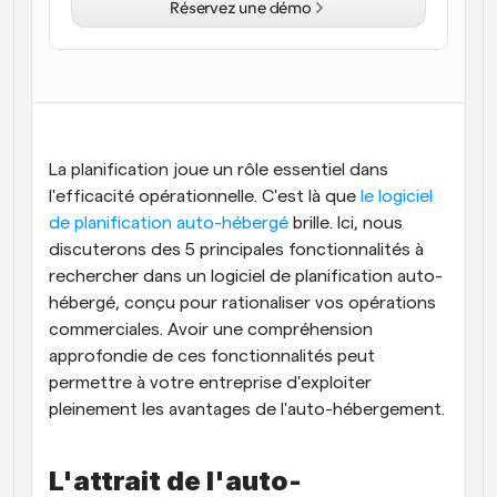
Réservez une démo
Flux de travail
Automatiser la planification et les rappels
Blog
Restez à jour avec les dernières nouvelles et mises à 
Programmation surpuissante avec des appels 
jour
alimentés par l'IA
La planification joue un rôle essentiel dans 
Réunions instantanées
l'efficacité opérationnelle. C'est là que
 le logiciel 
Rencontrez des clients en quelques minutes
de planification auto-hébergé
 brille. Ici, nous 
discuterons des 5 principales fonctionnalités à 
Liens de groupe dynamique
rechercher dans un logiciel de planification auto-
Réservez facilement des réunions avec plusieurs 
hébergé, conçu pour rationaliser vos opérations 
personnes
commerciales. Avoir une compréhension 
Webhooks
approfondie de ces fonctionnalités peut 
Soyez informé lorsque quelque chose se passe
permettre à votre entreprise d'exploiter 
pleinement les avantages de l'auto-hébergement.
L'attrait de l'auto-