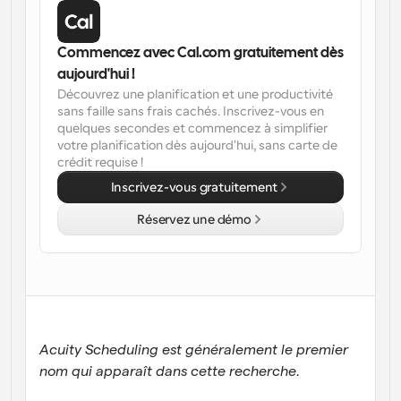
Flux de travail
Automatiser la planification et les rappels
Commencez avec Cal.com gratuitement dès 
aujourd'hui !
Blog
Découvrez une planification et une productivité 
Restez à jour avec les dernières nouvelles et mises à 
Programmation surpuissante avec des appels 
sans faille sans frais cachés. Inscrivez-vous en 
jour
alimentés par l'IA
quelques secondes et commencez à simplifier 
votre planification dès aujourd'hui, sans carte de 
Réunions instantanées
crédit requise !
Rencontrez des clients en quelques minutes
Inscrivez-vous gratuitement
Liens de groupe dynamique
Réservez une démo
Réservez facilement des réunions avec plusieurs 
personnes
Webhooks
Soyez informé lorsque quelque chose se passe
Acuity Scheduling est généralement le premier 
nom qui apparaît dans cette recherche. 