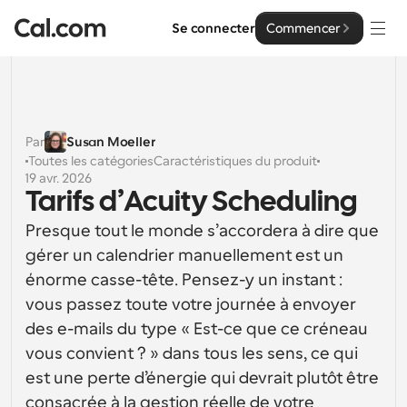
Se connecter
Commencer
Solutions
Solutions
Par
Susan Moeller
Toutes les catégories
Caractéristiques du produit
Par taille d'équipe
Entreprise
19 avr. 2026
Tarifs d’Acuity Scheduling
Pour les particuliers
Planification personnelle simplifiée
Presque tout le monde s’accordera à dire que 
Cal.ai
gérer un calendrier manuellement est un 
Pour les équipes
énorme casse-tête. Pensez-y un instant : 
Planification collaborative pour les groupes
Développeur
vous passez toute votre journée à envoyer 
Pour les organisations
des e-mails du type « Est-ce que ce créneau 
Documentation des développeurs
Ressources
Planification pour les grandes équipes, avec plus de 
vous convient ? » dans tous les sens, ce qui 
Documentation pour la plateforme Cal.com
contrôle et de sécurité
est une perte d’énergie qui devrait plutôt être 
Police : Cal Sans UI et texte
Tarification
Pour les entreprises
Notre propre police de caractères variable pour la 
API
consacrée à la gestion réelle de votre 