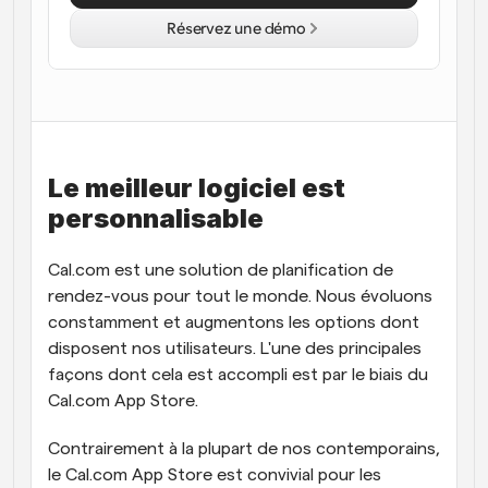
Réservez une démo
Flux de travail
Automatiser la planification et les rappels
Blog
Restez à jour avec les dernières nouvelles et mises à 
Programmation surpuissante avec des appels 
jour
alimentés par l'IA
Le meilleur logiciel est 
Réunions instantanées
personnalisable
Rencontrez des clients en quelques minutes
Liens de groupe dynamique
Cal.com est une solution de planification de 
Réservez facilement des réunions avec plusieurs 
rendez-vous pour tout le monde. Nous évoluons 
personnes
constamment et augmentons les options dont 
disposent nos utilisateurs. L'une des principales 
Webhooks
Soyez informé lorsque quelque chose se passe
façons dont cela est accompli est par le biais du 
Cal.com App Store.
Contrairement à la plupart de nos contemporains, 
le Cal.com App Store est convivial pour les 