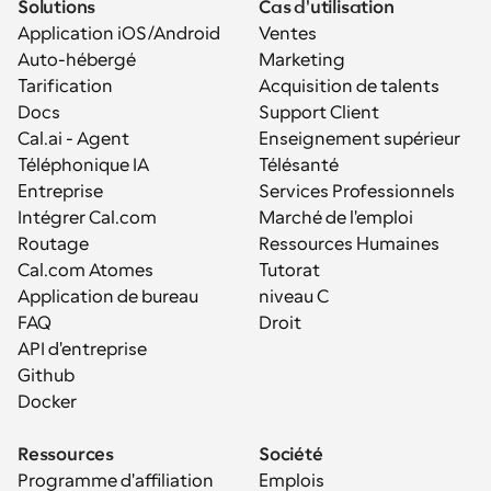
Solutions
Cas d'utilisation
Application iOS/Android
Ventes
Auto-hébergé
Marketing
Tarification
Acquisition de talents
Docs
Support Client
Cal.ai - Agent 
Enseignement supérieur
Téléphonique IA
Télésanté
Entreprise
Services Professionnels
Intégrer Cal.com
Marché de l'emploi
Routage
Ressources Humaines
Cal.com Atomes
Tutorat
Application de bureau
niveau C
FAQ
Droit
API d'entreprise
Github
Docker
Ressources
Société
Programme d'affiliation
Emplois