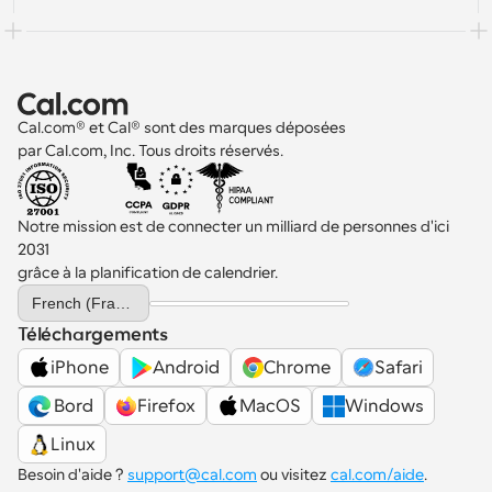
Cal.com® et Cal® sont des marques déposées 
par Cal.com, Inc. Tous droits réservés.
Notre mission est de connecter un milliard de personnes d'ici 
2031 
grâce à la planification de calendrier.
Select Language
French (France)
Téléchargements
iPhone
Android
Chrome
Safari
 Bord
Firefox
MacOS
Windows
Linux
Besoin d'aide ? 
support@cal.com
 ou visitez 
cal.com/aide
.