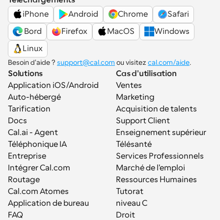
iPhone
Android
Chrome
Safari
 Bord
Firefox
MacOS
Windows
Linux
Besoin d'aide ? 
support@cal.com
 ou visitez 
cal.com/aide
.
Solutions
Cas d'utilisation
Application iOS/Android
Ventes
Auto-hébergé
Marketing
Tarification
Acquisition de talents
Docs
Support Client
Cal.ai - Agent 
Enseignement supérieur
Téléphonique IA
Télésanté
Entreprise
Services Professionnels
Intégrer Cal.com
Marché de l'emploi
Routage
Ressources Humaines
Cal.com Atomes
Tutorat
Application de bureau
niveau C
FAQ
Droit