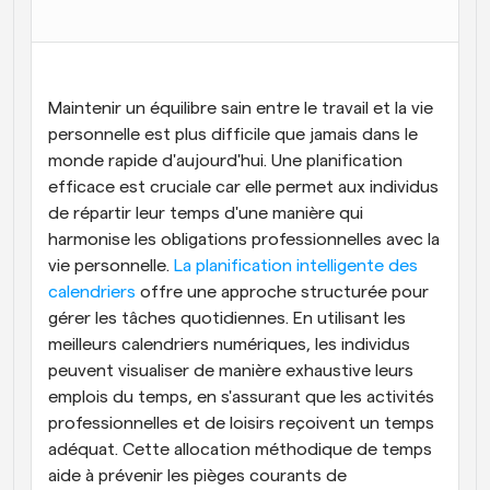
Flux de travail
Automatiser la planification et les rappels
Blog
Maintenir un équilibre sain entre le travail et la vie 
Restez à jour avec les dernières nouvelles et mises à 
personnelle est plus difficile que jamais dans le 
Programmation surpuissante avec des appels 
jour
alimentés par l'IA
monde rapide d'aujourd'hui. Une planification 
efficace est cruciale car elle permet aux individus 
Réunions instantanées
de répartir leur temps d'une manière qui 
Rencontrez des clients en quelques minutes
harmonise les obligations professionnelles avec la 
Liens de groupe dynamique
vie personnelle. 
La planification intelligente des 
Réservez facilement des réunions avec plusieurs 
calendriers
 offre une approche structurée pour 
personnes
gérer les tâches quotidiennes. En utilisant les 
meilleurs calendriers numériques, les individus 
Webhooks
peuvent visualiser de manière exhaustive leurs 
Soyez informé lorsque quelque chose se passe
emplois du temps, en s'assurant que les activités 
professionnelles et de loisirs reçoivent un temps 
adéquat. Cette allocation méthodique de temps 
aide à prévenir les pièges courants de 