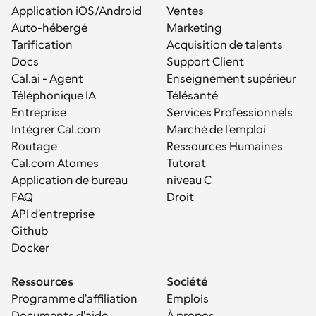
Application iOS/Android
Ventes
Auto-hébergé
Marketing
Tarification
Acquisition de talents
Docs
Support Client
Cal.ai - Agent 
Enseignement supérieur
Téléphonique IA
Télésanté
Entreprise
Services Professionnels
Intégrer Cal.com
Marché de l'emploi
Routage
Ressources Humaines
Cal.com Atomes
Tutorat
Application de bureau
niveau C
FAQ
Droit
API d'entreprise
Github
Docker
Ressources
Société
Programme d'affiliation
Emplois