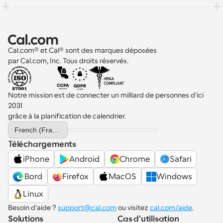
Cal.com® et Cal® sont des marques déposées 
par Cal.com, Inc. Tous droits réservés.
Notre mission est de connecter un milliard de personnes d'ici 
2031 
grâce à la planification de calendrier.
Select Language
French (France)
Téléchargements
iPhone
Android
Chrome
Safari
 Bord
Firefox
MacOS
Windows
Linux
Besoin d'aide ? 
support@cal.com
 ou visitez 
cal.com/aide
.
Solutions
Cas d'utilisation