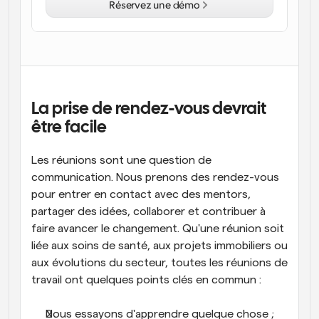
Réservez une démo
Flux de travail
Automatiser la planification et les rappels
Blog
Restez à jour avec les dernières nouvelles et mises à 
Programmation surpuissante avec des appels 
jour
alimentés par l'IA
La prise de rendez-vous devrait 
être facile
Réunions instantanées
Rencontrez des clients en quelques minutes
Les réunions sont une question de 
Liens de groupe dynamique
communication. Nous prenons des rendez-vous 
Réservez facilement des réunions avec plusieurs 
pour entrer en contact avec des mentors, 
personnes
partager des idées, collaborer et contribuer à 
Webhooks
faire avancer le changement. Qu'une réunion soit 
Soyez informé lorsque quelque chose se passe
liée aux soins de santé, aux projets immobiliers ou 
aux évolutions du secteur, toutes les réunions de 
travail ont quelques points clés en commun :
Nous essayons d'apprendre quelque chose ; 