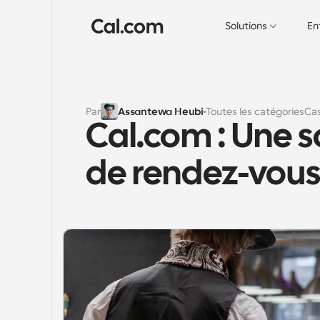
Solutions
En
Par
Assantewa Heubi
Toutes les catégories
Cas
Cal.com : Une s
de rendez-vous 