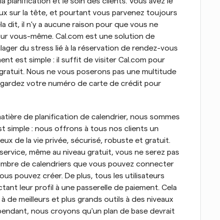
a planification et le soin des clients. Vous avez le 
x sur la tête, et pourtant vous parvenez toujours 
a dit, il n'y a aucune raison pour que vous ne 
pour vous-même. Cal.com est une solution de 
lager du stress lié à la réservation de rendez-vous 
t est simple : il suffit de visiter Cal.com pour 
ratuit. Nous ne vous poserons pas une multitude 
 gardez votre numéro de carte de crédit pour 
atière de planification de calendrier, nous sommes 
 simple : nous offrons à tous nos clients un 
x de la vie privée, sécurisé, robuste et gratuit. 
 service, même au niveau gratuit, vous ne serez pas 
 nombre de calendriers que vous pouvez connecter 
 pouvez créer. De plus, tous les utilisateurs 
nt leur profil à une passerelle de paiement. Cela 
 de meilleurs et plus grands outils à des niveaux 
pendant, nous croyons qu'un plan de base devrait 