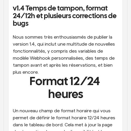
v1.4 Temps de tampon, format 
Flux de travail
24/12h et plusieurs corrections de 
Automatiser la planification et les rappels
bugs
Blog
Restez à jour avec les dernières nouvelles et mises à 
Programmation surpuissante avec des appels 
Nous sommes très enthousiasmés de publier la 
jour
alimentés par l'IA
version 1.4, qui inclut une multitude de nouvelles 
fonctionnalités, y compris des variables de 
Réunions instantanées
Rencontrez des clients en quelques minutes
modèle Webhook personnalisées, des temps de 
tampon avant et après les réservations, et bien 
Liens de groupe dynamique
plus encore.
Réservez facilement des réunions avec plusieurs 
Format 12/24 
personnes
heures
Webhooks
Soyez informé lorsque quelque chose se passe
Un nouveau champ de format horaire qui vous 
permet de définir le format horaire 12/24 heures 
dans le tableau de bord. Cela met à jour la page 