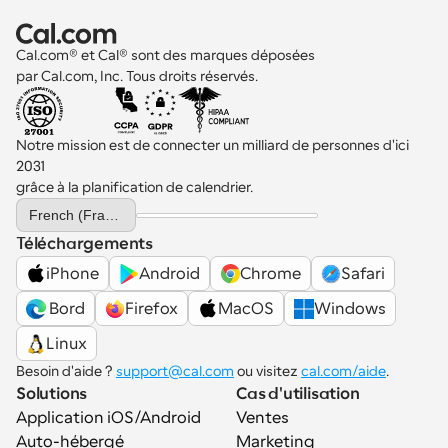
Cal.com® et Cal® sont des marques déposées 
par Cal.com, Inc. Tous droits réservés.
Notre mission est de connecter un milliard de personnes d'ici 
2031 
grâce à la planification de calendrier.
Select Language
French (France)
Téléchargements
iPhone
Android
Chrome
Safari
 Bord
Firefox
MacOS
Windows
Linux
Besoin d'aide ? 
support@cal.com
 ou visitez 
cal.com/aide
.
Solutions
Cas d'utilisation
Application iOS/Android
Ventes
Auto-hébergé
Marketing