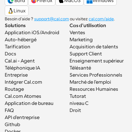
 Bord
Firefox
MacOS
Windows
Linux
Besoin d'aide ? 
support@cal.com
 ou visitez 
cal.com/aide
.
Solutions
Cas d'utilisation
Application iOS/Android
Ventes
Auto-hébergé
Marketing
Tarification
Acquisition de talents
Docs
Support Client
Cal.ai - Agent 
Enseignement supérieur
Téléphonique IA
Télésanté
Entreprise
Services Professionnels
Intégrer Cal.com
Marché de l'emploi
Routage
Ressources Humaines
Cal.com Atomes
Tutorat
Application de bureau
niveau C
FAQ
Droit
API d'entreprise
Github
Docker