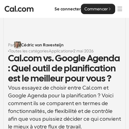
Se connecter
Commencer
Solutions
Solutions
Par
Cédric van Ravesteijn
Toutes les catégories
Applications
2 mai 2026
Par taille d'équipe
Entreprise
Cal.com vs. Google Agenda 
Pour les particuliers
: Quel outil de planification 
Planification personnelle simplifiée
Cal.ai
est le meilleur pour vous ?
Pour les équipes
Vous essayez de choisir entre Cal.com et 
Planification collaborative pour les groupes
Développeur
Google Agenda pour la planification ? Voici 
Pour les organisations
comment ils se comparent en termes de 
Documentation des développeurs
Ressources
Planification pour les grandes équipes, avec plus de 
fonctionnalités, de flexibilité et de contrôle 
Documentation pour la plateforme Cal.com
contrôle et de sécurité
afin que vous puissiez décider ce qui convient 
Police : Cal Sans UI et texte
Tarification
Pour les entreprises
Notre propre police de caractères variable pour la 
le mieux à votre flux de travail.
API