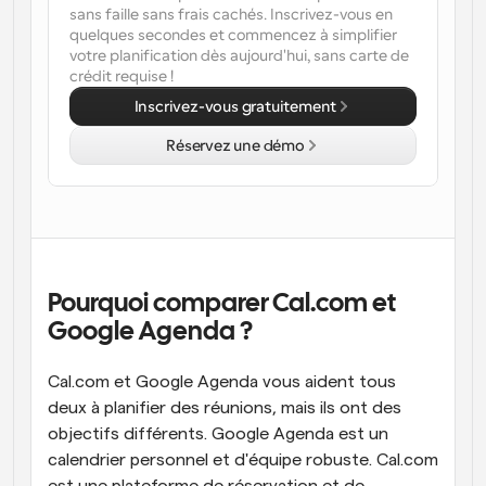
sans faille sans frais cachés. Inscrivez-vous en 
quelques secondes et commencez à simplifier 
Flux de travail
votre planification dès aujourd'hui, sans carte de 
Automatiser la planification et les rappels
crédit requise !
Blog
Inscrivez-vous gratuitement
Restez à jour avec les dernières nouvelles et mises à 
Programmation surpuissante avec des appels 
jour
Réservez une démo
alimentés par l'IA
Réunions instantanées
Rencontrez des clients en quelques minutes
Liens de groupe dynamique
Réservez facilement des réunions avec plusieurs 
Pourquoi comparer Cal.com et 
personnes
Google Agenda ?
Webhooks
Soyez informé lorsque quelque chose se passe
Cal.com et Google Agenda vous aident tous 
deux à planifier des réunions, mais ils ont des 
objectifs différents. Google Agenda est un 
calendrier personnel et d'équipe robuste. Cal.com 