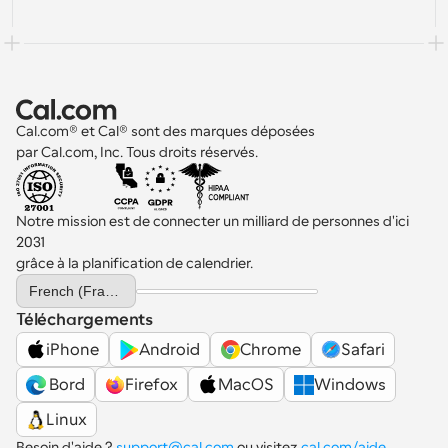
Cal.com® et Cal® sont des marques déposées 
par Cal.com, Inc. Tous droits réservés.
Notre mission est de connecter un milliard de personnes d'ici 
2031 
grâce à la planification de calendrier.
Select Language
French (France)
Téléchargements
iPhone
Android
Chrome
Safari
 Bord
Firefox
MacOS
Windows
Linux
Besoin d'aide ? 
support@cal.com
 ou visitez 
cal.com/aide
.