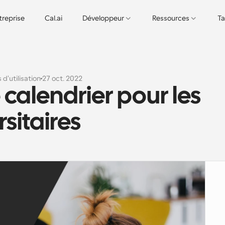
treprise
Cal.ai
Développeur
Ressources
Ta
 d'utilisation
27 oct. 2022
 calendrier pour les 
sitaires