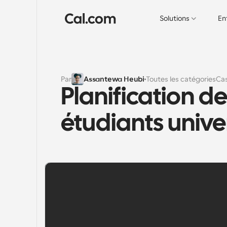
Solutions
En
Par
Assantewa Heubi
Toutes les catégories
Cas
Planification de
étudiants univer