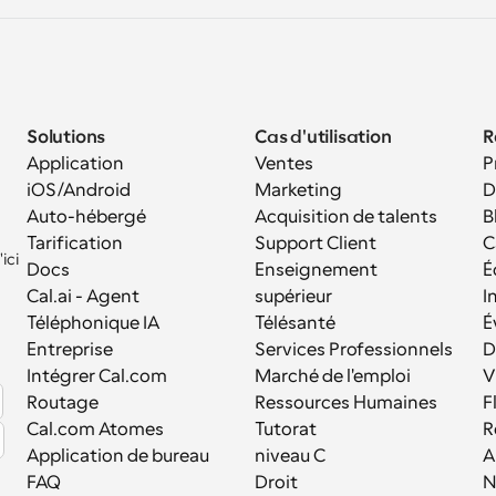
Solutions
Cas d'utilisation
R
Application 
Ventes
P
iOS/Android
Marketing
D
Auto-hébergé
Acquisition de talents
B
Tarification
Support Client
C
ci 
Docs
Enseignement 
É
Cal.ai - Agent 
supérieur
I
Téléphonique IA
Télésanté
É
Entreprise
Services Professionnels
D
Intégrer Cal.com
Marché de l'emploi
V
Routage
Ressources Humaines
F
Cal.com Atomes
Tutorat
R
Application de bureau
niveau C
A
FAQ
Droit
N