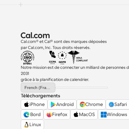
Cal.com® et Cal® sont des marques déposées 
par Cal.com, Inc. Tous droits réservés.
Notre mission est de connecter un milliard de personnes d'i
2031 
grâce à la planification de calendrier.
Select Language
French (France)
Téléchargements
iPhone
Android
Chrome
Safari
 Bord
Firefox
MacOS
Windows
Linux