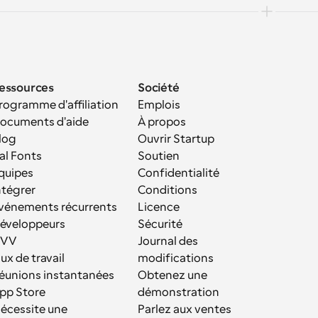
essources
Société
rogramme d'affiliation
Emplois
ocuments d'aide
À propos
log
Ouvrir Startup
al Fonts
Soutien
quipes
Confidentialité
ntégrer
Conditions
vénements récurrents
Licence
éveloppeurs
Sécurité
VV
Journal des 
lux de travail
modifications
éunions instantanées
Obtenez une 
pp Store
démonstration
écessite une 
Parlez aux ventes