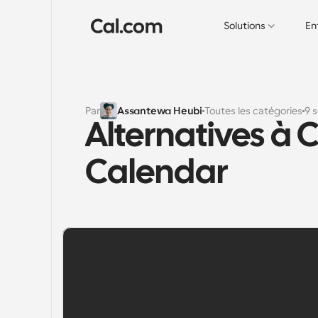
Solutions
En
Par
Assantewa Heubi
Toutes les catégories
9 
Alternatives à 
Calendar