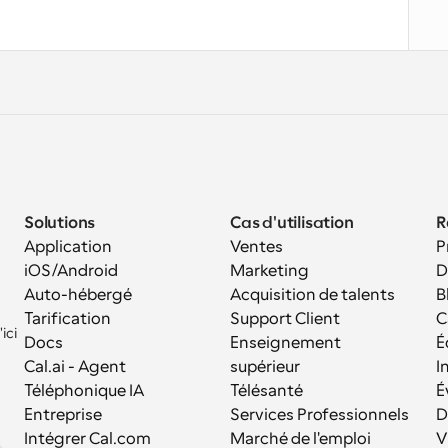
Solutions
Cas d'utilisation
R
Application 
Ventes
P
iOS/Android
Marketing
D
Auto-hébergé
Acquisition de talents
B
Tarification
Support Client
C
ci 
Docs
Enseignement 
É
Cal.ai - Agent 
supérieur
I
Téléphonique IA
Télésanté
É
Entreprise
Services Professionnels
D
Intégrer Cal.com
Marché de l'emploi
V