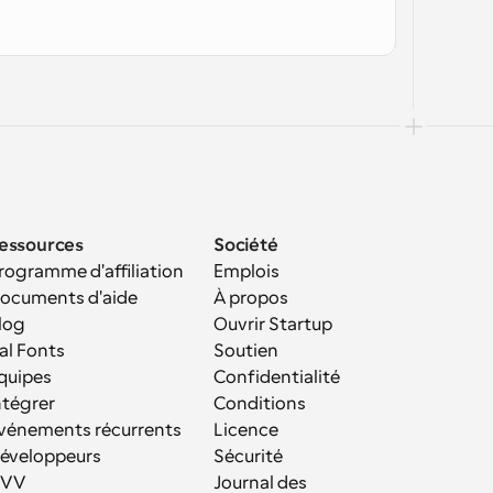
essources
Société
rogramme d'affiliation
Emplois
ocuments d'aide
À propos
log
Ouvrir Startup
al Fonts
Soutien
quipes
Confidentialité
ntégrer
Conditions
vénements récurrents
Licence
éveloppeurs
Sécurité
VV
Journal des 