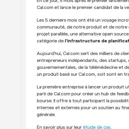
En ce jour, 5 mois après le premier lancem
Cal.com et lance le premier candidat de la ver
Les 5 derniers mois ont été un voyage incroy
communauté, de notre produit et de notre 
projet parallèle, une alternative open source
catégorie de 
l'infrastructure de planific
Aujourd'hui, Cal.com sert des milliers de cli
entrepreneurs indépendants, des startups, de
gouvernementales, de la télémédecine et des 
un produit basé sur Cal.com, soit sont en tra
La première entreprise à lancer un produit ut
parti de Cal.com pour créer un hub de feedb
bourse. Il offre à tout participant la possibi
internes et externes pour un soutien au fin
générale.
En savoir plus sur leur 
étude de cas
.