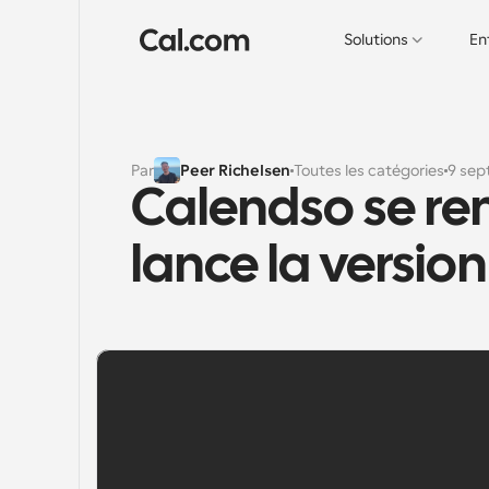
Solutions
En
Par
Peer Richelsen
Toutes les catégories
9 sep
Calendso se re
lance la version