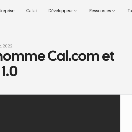
treprise
Cal.ai
Développeur
Ressources
Ta
t. 2022
nomme Cal.com et 
 1.0