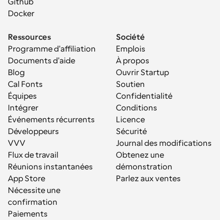
Github
Docker
Ressources
Société
Programme d'affiliation
Emplois
Documents d'aide
À propos
Blog
Ouvrir Startup
Cal Fonts
Soutien
Équipes
Confidentialité
Intégrer
Conditions
Événements récurrents
Licence
Développeurs
Sécurité
VVV
Journal des modifications
Flux de travail
Obtenez une 
Réunions instantanées
démonstration
App Store
Parlez aux ventes
Nécessite une 
confirmation
Paiements