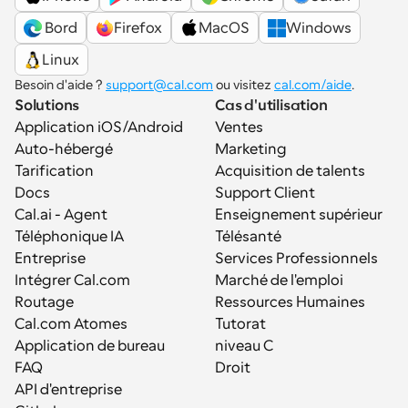
 Bord
Firefox
MacOS
Windows
Linux
Besoin d'aide ? 
support@cal.com
 ou visitez 
cal.com/aide
.
Solutions
Cas d'utilisation
Application iOS/Android
Ventes
Auto-hébergé
Marketing
Tarification
Acquisition de talents
Docs
Support Client
Cal.ai - Agent 
Enseignement supérieur
Téléphonique IA
Télésanté
Entreprise
Services Professionnels
Intégrer Cal.com
Marché de l'emploi
Routage
Ressources Humaines
Cal.com Atomes
Tutorat
Application de bureau
niveau C
FAQ
Droit
API d'entreprise