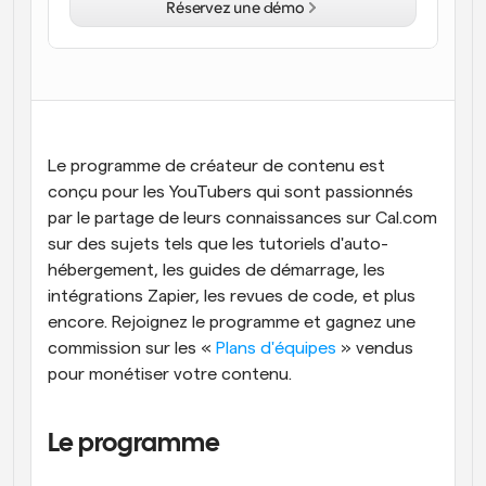
Réservez une démo
Flux de travail
Automatiser la planification et les rappels
Blog
Restez à jour avec les dernières nouvelles et mises à 
Programmation surpuissante avec des appels 
jour
alimentés par l'IA
Le programme de créateur de contenu est 
Réunions instantanées
conçu pour les YouTubers qui sont passionnés 
Rencontrez des clients en quelques minutes
par le partage de leurs connaissances sur Cal.com 
sur des sujets tels que les tutoriels d'auto-
Liens de groupe dynamique
hébergement, les guides de démarrage, les 
Réservez facilement des réunions avec plusieurs 
intégrations Zapier, les revues de code, et plus 
personnes
encore. Rejoignez le programme et gagnez une 
Webhooks
commission sur les « 
Plans d'équipes
 » vendus 
Soyez informé lorsque quelque chose se passe
pour monétiser votre contenu.
Le programme