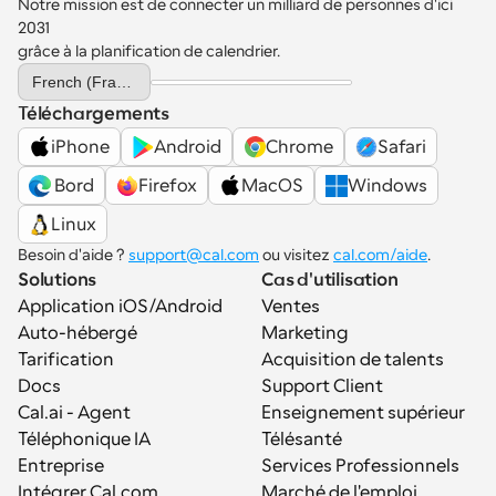
Notre mission est de connecter un milliard de personnes d'ici 
2031 
grâce à la planification de calendrier.
Select Language
French (France)
Téléchargements
iPhone
Android
Chrome
Safari
 Bord
Firefox
MacOS
Windows
Linux
Besoin d'aide ? 
support@cal.com
 ou visitez 
cal.com/aide
.
Solutions
Cas d'utilisation
Application iOS/Android
Ventes
Auto-hébergé
Marketing
Tarification
Acquisition de talents
Docs
Support Client
Cal.ai - Agent 
Enseignement supérieur
Téléphonique IA
Télésanté
Entreprise
Services Professionnels
Intégrer Cal.com
Marché de l'emploi