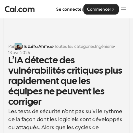
Se connecter
Commencer
Solutions
Solutions
Par
Huzaifa Ahmad
Toutes les catégories
Ingénierie
13 avr. 2026
Par taille d'équipe
Entreprise
L’IA détecte des 
Pour les particuliers
vulnérabilités critiques plus 
Planification personnelle simplifiée
Cal.ai
rapidement que les 
Pour les équipes
équipes ne peuvent les 
Planification collaborative pour les groupes
Développeur
corriger
Pour les organisations
Documentation des développeurs
Ressources
Planification pour les grandes équipes, avec plus de 
Les tests de sécurité n’ont pas suivi le rythme 
Documentation pour la plateforme Cal.com
contrôle et de sécurité
de la façon dont les logiciels sont développés 
Police : Cal Sans UI et texte
ou attaqués. Alors que les cycles de 
Tarification
Pour les entreprises
Notre propre police de caractères variable pour la 
API