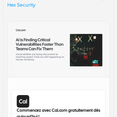
Hex Security
Flux de travail
Automatiser la planification et les rappels
Blog
Restez à jour avec les dernières nouvelles et mises à 
Programmation surpuissante avec des appels 
jour
alimentés par l'IA
Réunions instantanées
Rencontrez des clients en quelques minutes
Liens de groupe dynamique
Réservez facilement des réunions avec plusieurs 
personnes
Webhooks
Soyez informé lorsque quelque chose se passe
Commencez avec Cal.com gratuitement dès 
aujourd'hui !