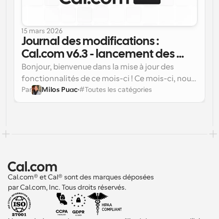
15 mars 2026
Journal des modifications : 
Cal.com v6.3 - lancement des 
agents Cal.com, domaine 
Bonjour, bienvenue dans la mise à jour des 
personnalisé et configuration 
fonctionnalités de ce mois-ci ! Ce mois-ci, nous 
Par
Milos Puac
#
Toutes les catégories
nous sommes concentrés sur quelques 
SMTP, et bien plus encore...
domaines clés pour améliorer votre expérience :
Cal.com® et Cal® sont des marques déposées 
par Cal.com, Inc. Tous droits réservés.