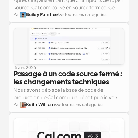
Après cinq ans en tant que champions de l’open 
source, Cal.com passe en source fermée. Ce 
Par
Bailey Pumfleet
#
Toutes les catégories
n’était pas une décision facile, mais à l’ère des 
menaces de sécurité alimentées par l’IA, la 
protection des données clients doit passer en 
premier. Cal.diy continuera d’être une option 
ouverte pour les amateurs.
15 avr. 2026
Passage à un code source fermé : 
les changements techniques
Nous avons déplacé la base de code de 
production de Cal.com d’un dépôt public vers 
Par
Keith Williams
#
Toutes les catégories
un dépôt privé. Le dépôt public est désormais 
Voici ce qui a changé.
calcom/cal.diy
, connu sous le nom de 
Cal.diy
, la version open source, auto-
hébergeable et portée par la communauté de 
Cal.com.