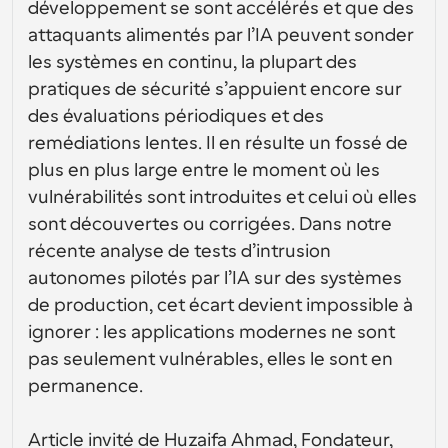
conception d’interfaces utilisateur
développement se sont accélérés et que des 
Solutions de planification de niveau entreprise
Créez vos propres intégrations avec notre API publique
attaquants alimentés par l’IA peuvent sonder 
Par cas 
App Store
Composants de planification
d'utilisation
les systèmes en continu, la plupart des 
Intégrez-vous à vos applications préférées
Utilisez nos atomes React pour ajouter la planification à 
pratiques de sécurité s’appuient encore sur 
votre application.
Recrutement
Soutien
des évaluations périodiques et des 
Événements Collectifs
Créer un client OAuth
Planifier des événements avec plusieurs participants
remédiations lentes. Il en résulte un fossé de 
Intégrez Cal.com en utilisant OAuth
plus en plus large entre le moment où les 
Ventes
Santé
Documents d'aide
vulnérabilités sont introduites et celui où elles 
Besoin d'en savoir plus sur notre système ? Consultez la 
documentation d'aide.
sont découvertes ou corrigées. Dans notre 
Ressources 
Télésanté
récente analyse de tests d’intrusion 
humaines
Intégrer
autonomes pilotés par l’IA sur des systèmes 
Intégrer Cal.com dans votre site web
de production, cet écart devient impossible à 
Éducation
Marketing
ignorer : les applications modernes ne sont 
Hors du bureau
Planifiez des congés facilement
pas seulement vulnérables, elles le sont en 
permanence.
Essayez Cal.ai maintenant !
Paiements
Accepter les paiements pour les réservations
Article invité de Huzaifa Ahmad, Fondateur, 