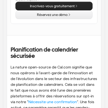
Inscrivez-vous gratuitement
Flux de travail
Automatiser la planification et les rappels
Réservez une démo
Blog
Restez à jour avec les dernières nouvelles et mises à 
Programmation surpuissante avec des appels 
jour
alimentés par l'IA
Réunions instantanées
Rencontrez des clients en quelques minutes
Planification de calendrier 
sécurisée
Liens de groupe dynamique
Réservez facilement des réunions avec plusieurs 
personnes
La nature open-source de Cal.com signifie que 
nous opérons à l'avant-garde de l'innovation et 
Webhooks
de l'évolution dans le secteur des infrastructures 
Soyez informé lorsque quelque chose se passe
de planification de calendriers. Cela se voit dans 
le fait que nous avons été l'une des premières 
plateformes à offrir des réservations sur opt-in 
via notre "
Nécessite une confirmation
". Une fois 
activé, ce paramètre garantit que les rendez-