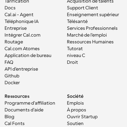
Tarification
Acquisition de talents
Docs
Support Client
Cal.ai - Agent 
Enseignement supérieur
Téléphonique IA
Télésanté
Entreprise
Services Professionnels
Intégrer Cal.com
Marché de l'emploi
Routage
Ressources Humaines
Cal.com Atomes
Tutorat
Application de bureau
niveau C
FAQ
Droit
API d'entreprise
Github
Docker
Ressources
Société
Programme d'affiliation
Emplois
Documents d'aide
À propos
Blog
Ouvrir Startup
Cal Fonts
Soutien