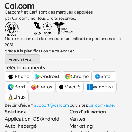
Cal.com® et Cal® sont des marques déposées 
par Cal.com, Inc. Tous droits réservés.
Notre mission est de connecter un milliard de personnes d'ici 
2031 
grâce à la planification de calendrier.
Select Language
French (France)
Téléchargements
iPhone
Android
Chrome
Safari
 Bord
Firefox
MacOS
Windows
Linux
Besoin d'aide ? 
support@cal.com
 ou visitez 
cal.com/aide
.
Solutions
Cas d'utilisation
Application iOS/Android
Ventes
Auto-hébergé
Marketing