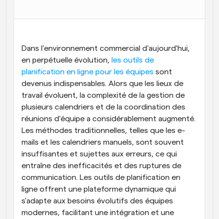
Flux de travail
Automatiser la planification et les rappels
Blog
Dans l'environnement commercial d'aujourd'hui, 
Restez à jour avec les dernières nouvelles et mises à 
en perpétuelle évolution,
Programmation surpuissante avec des appels 
 les outils de 
jour
alimentés par l'IA
planification en ligne pour les équipes
 sont 
devenus indispensables. Alors que les lieux de 
Réunions instantanées
travail évoluent, la complexité de la gestion de 
Rencontrez des clients en quelques minutes
plusieurs calendriers et de la coordination des 
Liens de groupe dynamique
réunions d'équipe a considérablement augmenté. 
Réservez facilement des réunions avec plusieurs 
Les méthodes traditionnelles, telles que les e-
personnes
mails et les calendriers manuels, sont souvent 
insuffisantes et sujettes aux erreurs, ce qui 
Webhooks
entraîne des inefficacités et des ruptures de 
Soyez informé lorsque quelque chose se passe
communication. Les outils de planification en 
ligne offrent une plateforme dynamique qui 
s'adapte aux besoins évolutifs des équipes 
modernes, facilitant une intégration et une 