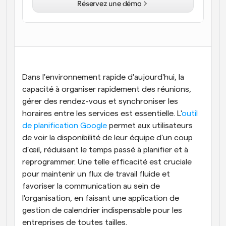
Réservez une démo
Flux de travail
Automatiser la planification et les rappels
Blog
Restez à jour avec les dernières nouvelles et mises à 
Programmation surpuissante avec des appels 
jour
alimentés par l'IA
Dans l'environnement rapide d'aujourd'hui, la 
Réunions instantanées
capacité à organiser rapidement des réunions, 
Rencontrez des clients en quelques minutes
gérer des rendez-vous et synchroniser les 
horaires entre les services est essentielle. L'
outil 
Liens de groupe dynamique
de planification Google
 permet aux utilisateurs 
Réservez facilement des réunions avec plusieurs 
de voir la disponibilité de leur équipe d'un coup 
personnes
d'œil, réduisant le temps passé à planifier et à 
Webhooks
reprogrammer. Une telle efficacité est cruciale 
Soyez informé lorsque quelque chose se passe
pour maintenir un flux de travail fluide et 
favoriser la communication au sein de 
l'organisation, en faisant une application de 
gestion de calendrier indispensable pour les 
entreprises de toutes tailles.