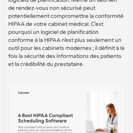
logiciels de planification. Même un seul lien 
conception d’interfaces utilisateur
Solutions de planification de niveau entreprise
Créez vos propres intégrations avec notre API publique
de rendez-vous non sécurisé peut 
Par cas 
App Store
potentiellement compromettre la conformité 
Composants de planification
d'utilisation
Intégrez-vous à vos applications préférées
Utilisez nos atomes React pour ajouter la planification à 
HIPAA de votre cabinet médical. C’est 
votre application.
Recrutement
Soutien
pourquoi un logiciel de planification 
Événements Collectifs
conforme à la HIPAA n’est plus seulement un 
Créer un client OAuth
Planifier des événements avec plusieurs participants
Intégrez Cal.com en utilisant OAuth
outil pour les cabinets modernes ; il définit à la 
Ventes
Santé
Documents d'aide
fois la sécurité des informations des patients 
Besoin d'en savoir plus sur notre système ? Consultez la 
et la crédibilité du prestataire.
documentation d'aide.
Ressources 
Télésanté
humaines
Intégrer
Intégrer Cal.com dans votre site web
Éducation
Marketing
Hors du bureau
Planifiez des congés facilement
Essayez Cal.ai maintenant !
Paiements
Accepter les paiements pour les réservations