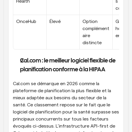
Health
s et 
conseill
OnceHub
Élevé
Option 
Grands 
complément
hôpitaux
aire 
enterpr
distincte
Cal.com : le meilleur logiciel flexible de 
planification conforme à la HIPAA
Cal.com se démarque en 2026 comme la 
plateforme de planification la plus flexible et la 
mieux adaptée aux besoins du secteur de la 
santé. Ce classement repose sur le fait que le 
logiciel de planification pour la santé surpasse ses 
principaux concurrents sur tous les facteurs 
évoqués ci-dessus. L’infrastructure API-first de 