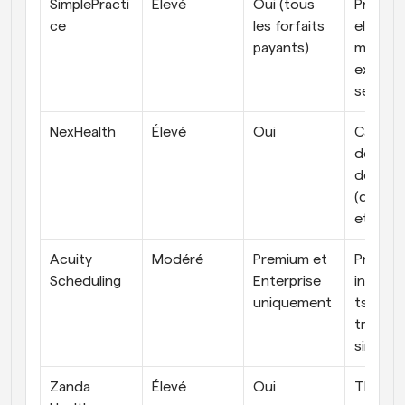
SimplePracti
Élevé
Oui (tous 
Profess
ce
les forfaits 
els de s
payants)
mentale
exerçan
seuls
NexHealth
Élevé
Oui
Cabinet
dépenda
des EHR
(dentair
etc.)
Acuity 
Modéré
Premium et 
Praticie
Scheduling
Enterprise 
indépe
uniquement
ts, flux 
travail 
simples
Zanda 
Élevé
Oui
Thérap