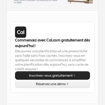
Flux de travail
Automatiser la planification et les rappels
Blog
Restez à jour avec les dernières nouvelles et mises à 
Programmation surpuissante avec des appels 
jour
alimentés par l'IA
Commencez avec Cal.com gratuitement dès 
Réunions instantanées
Rencontrez des clients en quelques minutes
aujourd'hui !
Découvrez une planification et une productivité 
sans faille sans frais cachés. Inscrivez-vous en 
Liens de groupe dynamique
quelques secondes et commencez à simplifier 
Réservez facilement des réunions avec plusieurs 
votre planification dès aujourd'hui, sans carte de 
personnes
crédit requise !
Webhooks
Inscrivez-vous gratuitement
Soyez informé lorsque quelque chose se passe
Réservez une démo