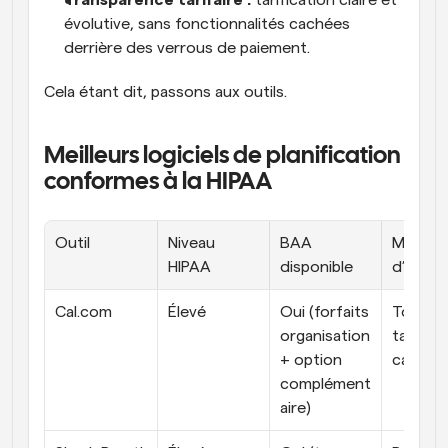
Transparence tarifaire :
 tarification claire et 
évolutive, sans fonctionnalités cachées 
derrière des verrous de paiement.
Cela étant dit, passons aux outils.
Meilleurs logiciels de planification 
conformes à la HIPAA
Outil
Niveau 
BAA 
Meilleur
HIPAA
disponible
d’usage
Cal.com
Élevé
Oui (forfaits 
Toutes 
organisation 
tailles d
+ option 
cabinet
complément
aire)