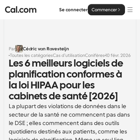
Se connecter
Commencer
Solutions
Solutions
Par
Cédric van Ravesteijn
Toutes les catégories
Cas d'utilisation
Conifères
10 févr. 2026
Par taille d'équipe
Entreprise
Les 6 meilleurs logiciels de 
Pour les particuliers
planification conformes à 
Planification personnelle simplifiée
Cal.ai
la loi HIPAA pour les 
Pour les équipes
cabinets de santé [2026]
Planification collaborative pour les groupes
Développeur
La plupart des violations de données dans le 
Pour les organisations
secteur de la santé ne commencent pas dans 
Documentation des développeurs
Ressources
Planification pour les grandes équipes, avec plus de 
Documentation pour la plateforme Cal.com
contrôle et de sécurité
le DSE ; elles commencent dans des outils 
Police : Cal Sans UI et texte
quotidiens destinés aux patients, comme les 
Tarification
Pour les entreprises
Notre propre police de caractères variable pour la 
API