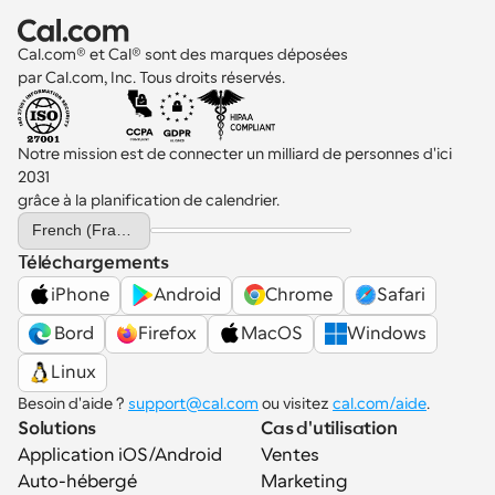
Cal.com® et Cal® sont des marques déposées 
par Cal.com, Inc. Tous droits réservés.
Notre mission est de connecter un milliard de personnes d'ici 
2031 
grâce à la planification de calendrier.
Select Language
French (France)
Téléchargements
iPhone
Android
Chrome
Safari
 Bord
Firefox
MacOS
Windows
Linux
Besoin d'aide ? 
support@cal.com
 ou visitez 
cal.com/aide
.
Solutions
Cas d'utilisation
Application iOS/Android
Ventes
Auto-hébergé
Marketing