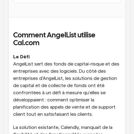
Flux de travail
Automatiser la planification et les rappels
Blog
Restez à jour avec les dernières nouvelles et mises à 
Comment AngelList utilise 
Programmation surpuissante avec des appels 
jour
alimentés par l'IA
Cal.com
Réunions instantanées
Le Défi
Rencontrez des clients en quelques minutes
AngelList sert des fonds de capital-risque et des 
entreprises avec des logiciels. Du côté des 
Liens de groupe dynamique
Réservez facilement des réunions avec plusieurs 
entreprises d'AngelList, les solutions de gestion 
personnes
de capital et de collecte de fonds ont été 
confrontées à un défi à mesure qu'elles se 
Webhooks
développaient : comment optimiser la 
Soyez informé lorsque quelque chose se passe
planification des appels de vente et de support 
client tout en satisfaisant les clients. 
La solution existante, Calendly, manquait de la 