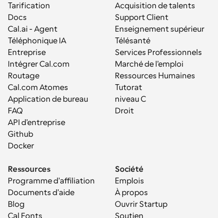
Tarification
Acquisition de talents
Docs
Support Client
Cal.ai - Agent 
Enseignement supérieur
Téléphonique IA
Télésanté
Entreprise
Services Professionnels
Intégrer Cal.com
Marché de l'emploi
Routage
Ressources Humaines
Cal.com Atomes
Tutorat
Application de bureau
niveau C
FAQ
Droit
API d'entreprise
Github
Docker
Ressources
Société
Programme d'affiliation
Emplois
Documents d'aide
À propos
Blog
Ouvrir Startup
Cal Fonts
Soutien