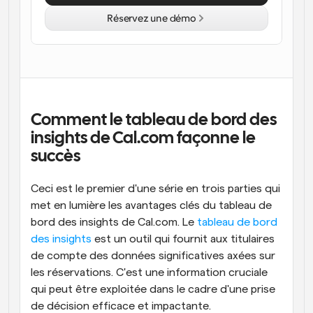
Réservez une démo
Flux de travail
Automatiser la planification et les rappels
Blog
Restez à jour avec les dernières nouvelles et mises à 
Programmation surpuissante avec des appels 
jour
alimentés par l'IA
Comment le tableau de bord des 
Réunions instantanées
insights de Cal.com façonne le 
Rencontrez des clients en quelques minutes
succès
Liens de groupe dynamique
Réservez facilement des réunions avec plusieurs 
Ceci est le premier d'une série en trois parties qui 
personnes
met en lumière les avantages clés du tableau de 
bord des insights de Cal.com. Le 
tableau de bord 
Webhooks
Soyez informé lorsque quelque chose se passe
des insights
 est un outil qui fournit aux titulaires 
de compte des données significatives axées sur 
les réservations. C'est une information cruciale 
qui peut être exploitée dans le cadre d'une prise 
de décision efficace et impactante.