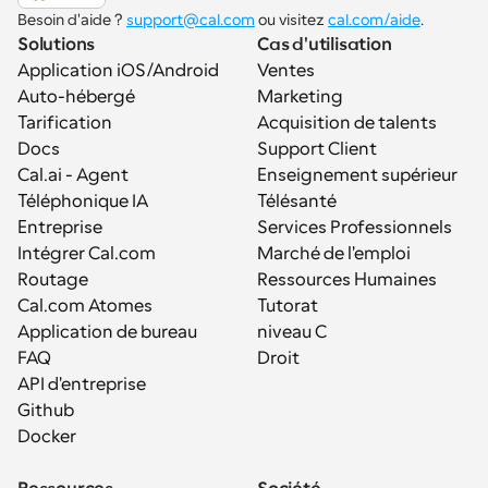
Besoin d'aide ? 
support@cal.com
 ou visitez 
cal.com/aide
.
Solutions
Cas d'utilisation
Application iOS/Android
Ventes
Auto-hébergé
Marketing
Tarification
Acquisition de talents
Docs
Support Client
Cal.ai - Agent 
Enseignement supérieur
Téléphonique IA
Télésanté
Entreprise
Services Professionnels
Intégrer Cal.com
Marché de l'emploi
Routage
Ressources Humaines
Cal.com Atomes
Tutorat
Application de bureau
niveau C
FAQ
Droit
API d'entreprise
Github
Docker