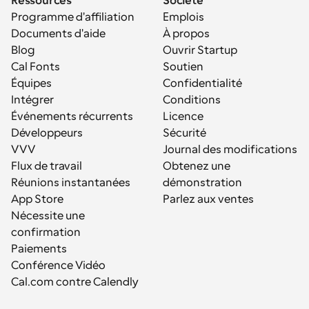
Ressources
Société
Programme d'affiliation
Emplois
Documents d'aide
À propos
Blog
Ouvrir Startup
Cal Fonts
Soutien
Équipes
Confidentialité
Intégrer
Conditions
Événements récurrents
Licence
Développeurs
Sécurité
VVV
Journal des modifications
Flux de travail
Obtenez une 
Réunions instantanées
démonstration
App Store
Parlez aux ventes
Nécessite une 
confirmation
Paiements
Conférence Vidéo
Cal.com contre Calendly