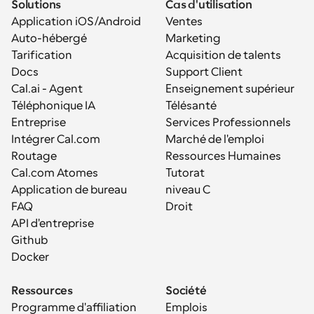
Solutions
Cas d'utilisation
Application iOS/Android
Ventes
Auto-hébergé
Marketing
Tarification
Acquisition de talents
Docs
Support Client
Cal.ai - Agent 
Enseignement supérieur
Téléphonique IA
Télésanté
Entreprise
Services Professionnels
Intégrer Cal.com
Marché de l'emploi
Routage
Ressources Humaines
Cal.com Atomes
Tutorat
Application de bureau
niveau C
FAQ
Droit
API d'entreprise
Github
Docker
Ressources
Société
Programme d'affiliation
Emplois