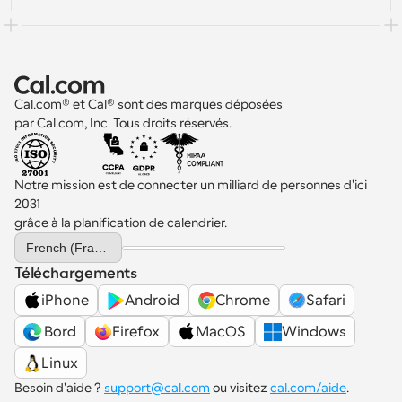
Cal.com® et Cal® sont des marques déposées 
par Cal.com, Inc. Tous droits réservés.
Notre mission est de connecter un milliard de personnes d'ici 
2031 
grâce à la planification de calendrier.
Select Language
French (France)
Téléchargements
iPhone
Android
Chrome
Safari
 Bord
Firefox
MacOS
Windows
Linux
Besoin d'aide ? 
support@cal.com
 ou visitez 
cal.com/aide
.