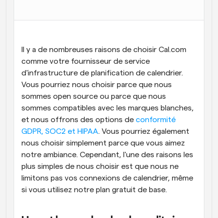
Flux de travail
Automatiser la planification et les rappels
Blog
Il y a de nombreuses raisons de choisir Cal.com 
Restez à jour avec les dernières nouvelles et mises à 
Programmation surpuissante avec des appels 
comme votre fournisseur de service 
jour
alimentés par l'IA
d'infrastructure de planification de calendrier. 
Vous pourriez nous choisir parce que nous 
Réunions instantanées
Rencontrez des clients en quelques minutes
sommes open source ou parce que nous 
sommes compatibles avec les marques blanches, 
Liens de groupe dynamique
et nous offrons des options de 
conformité 
Réservez facilement des réunions avec plusieurs 
GDPR, SOC2 et HIPAA
. Vous pourriez également 
personnes
nous choisir simplement parce que vous aimez 
notre ambiance. Cependant, l'une des raisons les 
Webhooks
Soyez informé lorsque quelque chose se passe
plus simples de nous choisir est que nous ne 
limitons pas vos connexions de calendrier, même 
si vous utilisez notre plan gratuit de base.