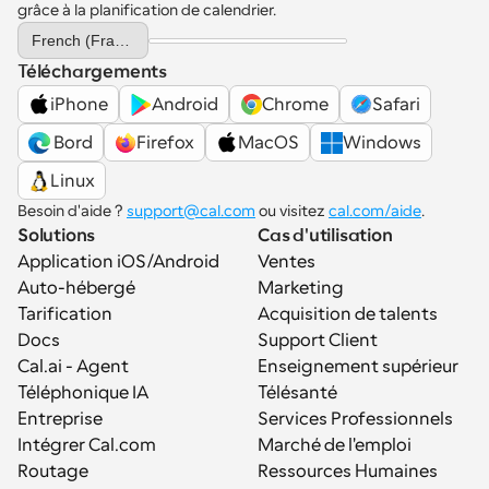
grâce à la planification de calendrier.
Select Language
French (France)
Téléchargements
iPhone
Android
Chrome
Safari
 Bord
Firefox
MacOS
Windows
Linux
Besoin d'aide ? 
support@cal.com
 ou visitez 
cal.com/aide
.
Solutions
Cas d'utilisation
Application iOS/Android
Ventes
Auto-hébergé
Marketing
Tarification
Acquisition de talents
Docs
Support Client
Cal.ai - Agent 
Enseignement supérieur
Téléphonique IA
Télésanté
Entreprise
Services Professionnels
Intégrer Cal.com
Marché de l'emploi
Routage
Ressources Humaines