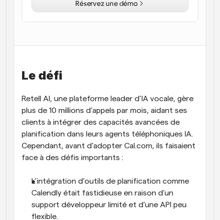
Réservez une démo
Flux de travail
Automatiser la planification et les rappels
Blog
Restez à jour avec les dernières nouvelles et mises à 
Programmation surpuissante avec des appels 
jour
alimentés par l'IA
Le défi
Réunions instantanées
Rencontrez des clients en quelques minutes
Retell AI, une plateforme leader d’IA vocale, gère 
plus de 10 millions d’appels par mois, aidant ses 
Liens de groupe dynamique
clients à intégrer des capacités avancées de 
Réservez facilement des réunions avec plusieurs 
planification dans leurs agents téléphoniques IA. 
personnes
Cependant, avant d’adopter Cal.com, ils faisaient 
Webhooks
face à des défis importants :
Soyez informé lorsque quelque chose se passe
L’intégration d’outils de planification comme 
Calendly était fastidieuse en raison d’un 
support développeur limité et d’une API peu 
flexible.