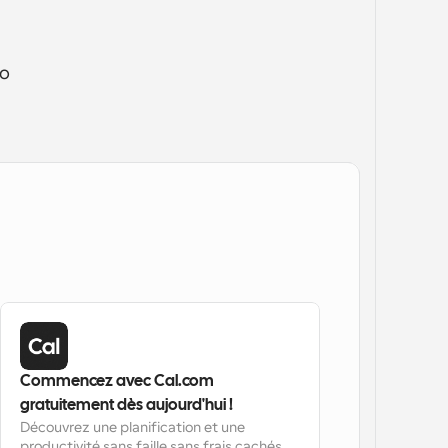
saves a lot of time for receptionists and helps your admin team feel at ease when it comes to 
Commencez avec Cal.com 
gratuitement dès aujourd'hui !
Découvrez une planification et une 
productivité sans faille sans frais cachés. 