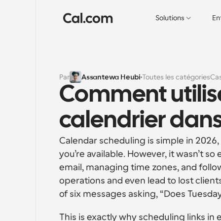
Solutions
En
Par
Assantewa Heubi
Toutes les catégories
Cas
Comment utiliser
calendrier dans
Calendar scheduling is simple in 2026,
you’re available. However, it wasn’t so
email, managing time zones, and followi
operations and even lead to lost clients
of six messages asking, “Does Tuesda
This is exactly why scheduling links i