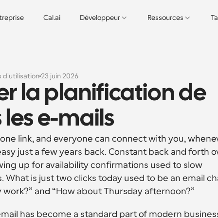
treprise
Cal.ai
Développeur
Ressources
Ta
 d'utilisation
23 juin 2026
 la planification de 
 les e-mails
 one link, and everyone can connect with you, whenev
 easy just a few years back. Constant back and forth ov
ng up for availability confirmations used to slow 
. What is just two clicks today used to be an email cha
y work?” and “How about Thursday afternoon?”
n email has become a standard part of modern business