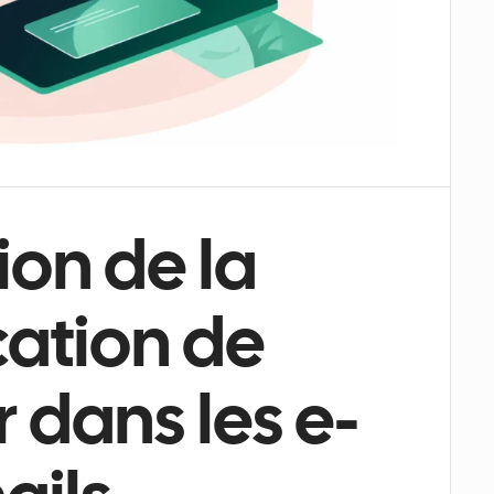
ion de la 
cation de 
 dans les e-