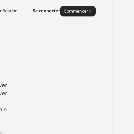
rification
Se connecter
Commencer
er 
er 
in 
 