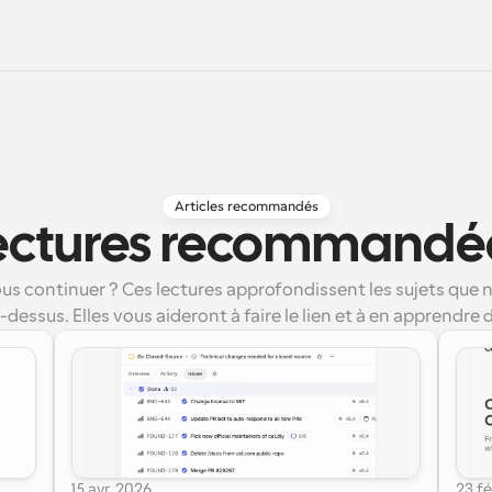
Articles recommandés
ectures recommandé
us continuer ? Ces lectures approfondissent les sujets que 
-dessus. Elles vous aideront à faire le lien et à en apprendre
15 avr. 2026
23 fé