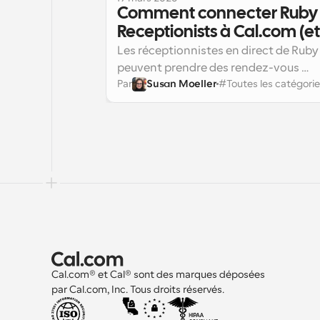
Comment connecter Ruby 
Receptionists à Cal.com (et
plus vous soucier des doubl
Les réceptionnistes en direct de Ruby 
réservations)
peuvent prendre des rendez-vous 
Par
Susan Moeller
#
Toutes les catégori
directement dans votre calendrier 
Cal.com, ce qui signifie qu’aucun lien d
prise de rendez-vous n’est partagé ave
les clients, pas d’aller-retour, pas de 
doublons. Voici comment le configure
correctement.
Cal.com® et Cal® sont des marques déposées 
par Cal.com, Inc. Tous droits réservés.