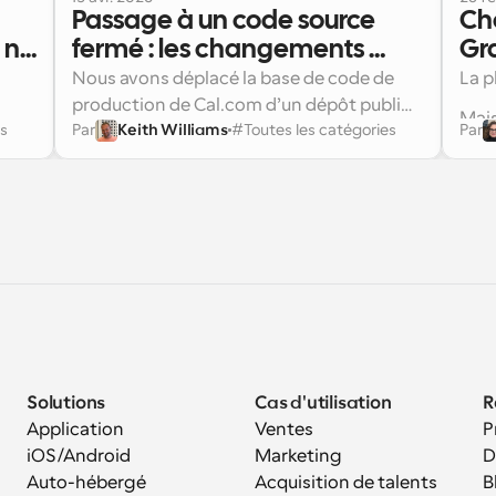
Passage à un code source 
Cho
 ne 
fermé : les changements 
Gra
es 
techniques
ou 
Nous avons déplacé la base de code de 
La p
production de Cal.com d’un dépôt public 
Mais
es
Par
Keith Williams
#
Toutes les catégories
Par
vers un dépôt privé. Le dépôt public est 
Voici ce qui a changé.
gran
calcom/cal.diy
e 
désormais 
, connu 
infr
c 
sous le nom de 
Cal.diy
, la version open 
Chez
l’in
source, auto-hébergeable et portée par la 
de s
les 
r 
communauté de Cal.com.
Elle
Voic
matu
plan
gouv
chaq
comp
Solutions
Cas d'utilisation
R
Application 
Ventes
P
Obje
iOS/Android
Marketing
D
et f
Auto-hébergé
Acquisition de talents
B