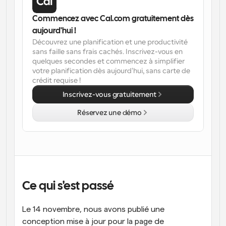
Flux de travail
Commencez avec Cal.com gratuitement dès 
Automatiser la planification et les rappels
aujourd'hui !
Découvrez une planification et une productivité 
Blog
sans faille sans frais cachés. Inscrivez-vous en 
Restez à jour avec les dernières nouvelles et mises à 
quelques secondes et commencez à simplifier 
Programmation surpuissante avec des appels 
jour
votre planification dès aujourd'hui, sans carte de 
alimentés par l'IA
crédit requise !
Réunions instantanées
Inscrivez-vous gratuitement
Rencontrez des clients en quelques minutes
Réservez une démo
Liens de groupe dynamique
Réservez facilement des réunions avec plusieurs 
personnes
Webhooks
Soyez informé lorsque quelque chose se passe
Ce qui s'est passé
Le 14 novembre, nous avons publié une 
conception mise à jour pour la page de 