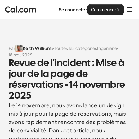
Se connecter
Commencer
Solutions
Solutions
Par
Keith Williams
Toutes les catégories
Ingénierie
18 nov. 2025
Par taille d'équipe
Entreprise
Revue de l'incident : Mise à 
Pour les particuliers
jour de la page de 
Planification personnelle simplifiée
Cal.ai
réservations - 14 novembre 
Pour les équipes
2025
Planification collaborative pour les groupes
Développeur
Le 14 novembre, nous avons lancé un design 
Pour les organisations
mis à jour pour la page de réservations, mais 
Documentation des développeurs
Ressources
Planification pour les grandes équipes, avec plus de 
Documentation pour la plateforme Cal.com
contrôle et de sécurité
avons rapidement rencontré des problèmes 
Police : Cal Sans UI et texte
de convivialité. Dans cet article, nous 
Tarification
Pour les entreprises
Notre propre police de caractères variable pour la 
API