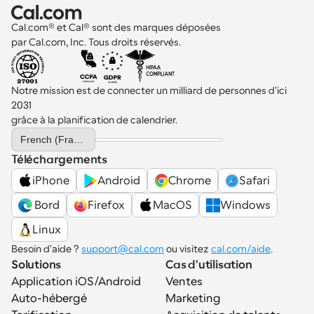
Cal.com® et Cal® sont des marques déposées 
par Cal.com, Inc. Tous droits réservés.
Notre mission est de connecter un milliard de personnes d'ici 
2031 
grâce à la planification de calendrier.
Select Language
French (France)
Téléchargements
iPhone
Android
Chrome
Safari
 Bord
Firefox
MacOS
Windows
Linux
Besoin d'aide ? 
support@cal.com
 ou visitez 
cal.com/aide
.
Solutions
Cas d'utilisation
Application iOS/Android
Ventes
Auto-hébergé
Marketing