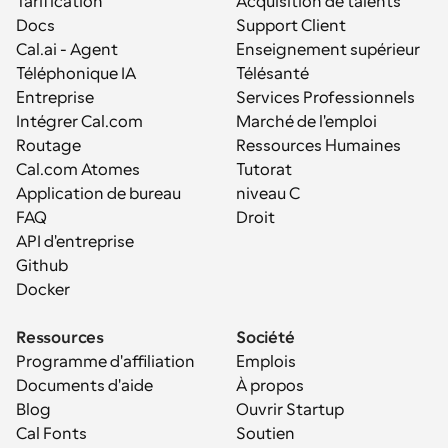
Tarification
Acquisition de talents
Docs
Support Client
Cal.ai - Agent 
Enseignement supérieur
Téléphonique IA
Télésanté
Entreprise
Services Professionnels
Intégrer Cal.com
Marché de l'emploi
Routage
Ressources Humaines
Cal.com Atomes
Tutorat
Application de bureau
niveau C
FAQ
Droit
API d'entreprise
Github
Docker
Ressources
Société
Programme d'affiliation
Emplois
Documents d'aide
À propos
Blog
Ouvrir Startup
Cal Fonts
Soutien