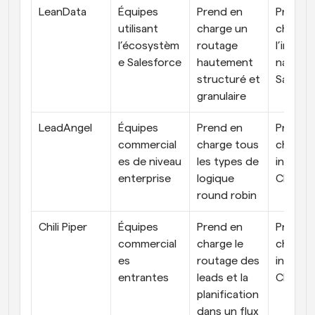
LeanData
Équipes 
Prend en 
Prend e
utilisant 
charge un 
charge 
l’écosystèm
routage 
l’intégra
e Salesforce
hautement 
native a
structuré et 
Salesfo
granulaire
LeadAngel
Équipes 
Prend en 
Prend e
commercial
charge tous 
charge l
es de niveau 
les types de 
intégrat
enterprise
logique 
CRM
round robin
Chili Piper
Équipes 
Prend en 
Prend e
commercial
charge le 
charge l
es 
routage des 
intégrat
entrantes
leads et la 
CRM
planification 
dans un flux 