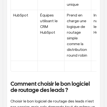
unique
HubSpot
Équipes 
Prend en 
Intégrat
utilisant le 
charge une 
native a
CRM 
logique de 
le CRM 
HubSpot
routage 
HubSpo
simple 
comme la 
distribution 
round robin
Comment choisir le bon logiciel 
de routage des leads ?
Choisir le bon logiciel de routage des leads n’est 
pas sorcier, mais cela demande tout de même un 