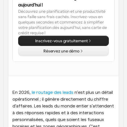
aujourd'hui !
Flux de travail
Découvrez une planification et une productivité 
Automatiser la planification et les rappels
sans faille sans frais cachés. Inscrivez-vous en 
quelques secondes et commencez à simplifier 
Blog
votre planification dès aujourd'hui, sans carte de 
Restez à jour avec les dernières nouvelles et mises à 
crédit requise !
Programmation surpuissante avec des appels 
jour
alimentés par l'IA
Inscrivez-vous gratuitement
Réunions instantanées
Réservez une démo
Rencontrez des clients en quelques minutes
Liens de groupe dynamique
Réservez facilement des réunions avec plusieurs 
personnes
Webhooks
En 2026, 
le routage des leads
 n’est plus un détail 
Soyez informé lorsque quelque chose se passe
opérationnel ; il génère directement du chiffre 
d’affaires. Les leads du monde entier s’attendent 
à des réponses rapides et à des interactions 
personnalisées, quels que soient les fuseaux 
horaires et les zones géographiques. C’est 