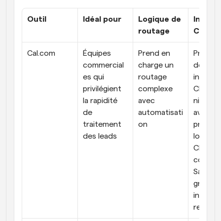
Outil
Idéal pour
Logique de 
Intégra
routage
CRM
Cal.com
Équipes 
Prend en 
Propose
commercial
charge un 
des 
es qui 
routage 
intégrat
privilégient 
complexe 
CRM de 
la rapidité 
avec 
niveau n
de 
automatisati
avec les
traitement 
on
principa
des leads
logiciels
CRM, 
comme 
Salesfor
grâce à 
infrast
re API-f