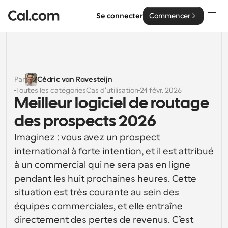
Se connecter
Commencer
Solutions
Solutions
Par
Cédric van Ravesteijn
Toutes les catégories
Cas d'utilisation
24 févr. 2026
Par taille d'équipe
Entreprise
Meilleur logiciel de routage 
Pour les particuliers
des prospects 2026
Planification personnelle simplifiée
Cal.ai
Imaginez : vous avez un prospect 
Pour les équipes
international à forte intention, et il est attribué 
Planification collaborative pour les groupes
Développeur
à un commercial qui ne sera pas en ligne 
pendant les huit prochaines heures. Cette 
Pour les organisations
Documentation des développeurs
Ressources
Planification pour les grandes équipes, avec plus de 
situation est très courante au sein des 
Documentation pour la plateforme Cal.com
contrôle et de sécurité
équipes commerciales, et elle entraîne 
Police : Cal Sans UI et texte
Tarification
directement des pertes de revenus. C’est 
Pour les entreprises
Notre propre police de caractères variable pour la 
API