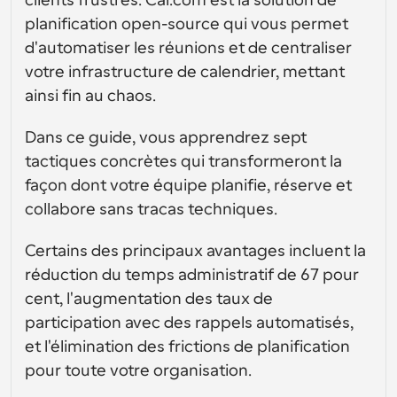
clients frustrés. Cal.com est la solution de 
conception d’interfaces utilisateur
Solutions de planification de niveau entreprise
Créez vos propres intégrations avec notre API publique
planification open-source qui vous permet 
Par cas 
App Store
d'automatiser les réunions et de centraliser 
Composants de planification
d'utilisation
Intégrez-vous à vos applications préférées
Utilisez nos atomes React pour ajouter la planification à 
votre infrastructure de calendrier, mettant 
votre application.
Recrutement
Soutien
ainsi fin au chaos.
Événements Collectifs
Créer un client OAuth
Planifier des événements avec plusieurs participants
Dans ce guide, vous apprendrez sept 
Intégrez Cal.com en utilisant OAuth
Ventes
Santé
tactiques concrètes qui transformeront la 
Documents d'aide
Besoin d'en savoir plus sur notre système ? Consultez la 
façon dont votre équipe planifie, réserve et 
documentation d'aide.
Ressources 
collabore sans tracas techniques.
Télésanté
humaines
Intégrer
Certains des principaux avantages incluent la 
Intégrer Cal.com dans votre site web
réduction du temps administratif de 67 pour 
Éducation
Marketing
cent, l'augmentation des taux de 
Hors du bureau
Planifiez des congés facilement
participation avec des rappels automatisés, 
et l'élimination des frictions de planification 
Essayez Cal.ai maintenant !
Paiements
pour toute votre organisation.
Accepter les paiements pour les réservations