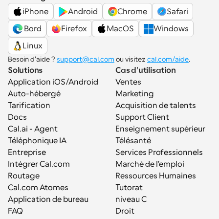
iPhone
Android
Chrome
Safari
 Bord
Firefox
MacOS
Windows
Linux
Besoin d'aide ? 
support@cal.com
 ou visitez 
cal.com/aide
.
Solutions
Cas d'utilisation
Application iOS/Android
Ventes
Auto-hébergé
Marketing
Tarification
Acquisition de talents
Docs
Support Client
Cal.ai - Agent 
Enseignement supérieur
Téléphonique IA
Télésanté
Entreprise
Services Professionnels
Intégrer Cal.com
Marché de l'emploi
Routage
Ressources Humaines
Cal.com Atomes
Tutorat
Application de bureau
niveau C
FAQ
Droit