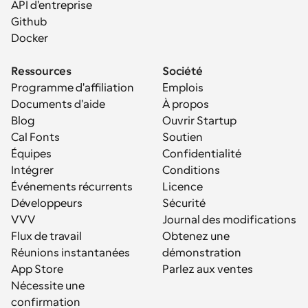
API d'entreprise
Github
Docker
Ressources
Société
Programme d'affiliation
Emplois
Documents d'aide
À propos
Blog
Ouvrir Startup
Cal Fonts
Soutien
Équipes
Confidentialité
Intégrer
Conditions
Événements récurrents
Licence
Développeurs
Sécurité
VVV
Journal des modifications
Flux de travail
Obtenez une 
Réunions instantanées
démonstration
App Store
Parlez aux ventes
Nécessite une 
confirmation