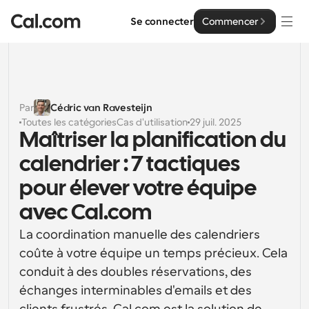
Se connecter
Commencer
Solutions
Solutions
Par
Cédric van Ravesteijn
Toutes les catégories
Cas d'utilisation
29 juil. 2025
Par taille d'équipe
Entreprise
Maîtriser la planification du 
Pour les particuliers
calendrier : 7 tactiques 
Planification personnelle simplifiée
Cal.ai
pour élever votre équipe 
Pour les équipes
avec Cal.com
Planification collaborative pour les groupes
Développeur
La coordination manuelle des calendriers 
Pour les organisations
coûte à votre équipe un temps précieux. Cela 
Documentation des développeurs
Ressources
Planification pour les grandes équipes, avec plus de 
Documentation pour la plateforme Cal.com
contrôle et de sécurité
conduit à des doubles réservations, des 
Police : Cal Sans UI et texte
échanges interminables d'emails et des 
Tarification
Pour les entreprises
Notre propre police de caractères variable pour la 
API