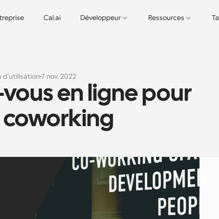
treprise
Cal.ai
Développeur
Ressources
Ta
 d'utilisation
7 nov. 2022
-vous en ligne pour 
 coworking