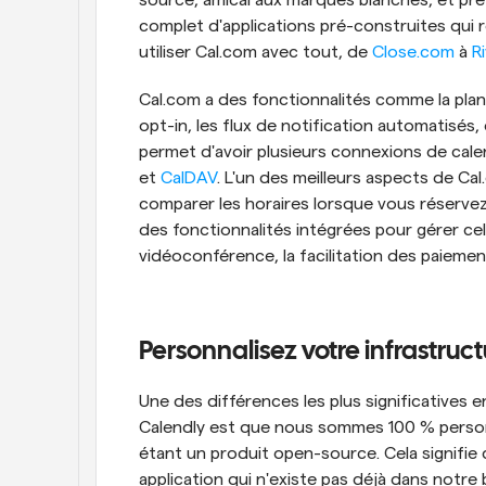
source, amical aux marques blanches, et prêt 
complet d'applications pré-construites qui r
utiliser Cal.com avec tout, de 
Close.com
 à 
R
Cal.com a des fonctionnalités comme la plani
opt-in, les flux de notification automatisés, 
permet d'avoir plusieurs connexions de cale
et 
CalDAV
. L'un des meilleurs aspects de Cal.
comparer les horaires lorsque vous réserve
des fonctionnalités intégrées pour gérer cel
vidéoconférence, la facilitation des paieme
Personnalisez votre infrastruct
Une des différences les plus significatives
Calendly est que nous sommes 100 % personna
étant un produit open-source. Cela signifie 
application qui n'existe pas déjà dans notre