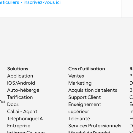
iculiers - inscrivez-vous ici
Solutions
Cas d'utilisation
R
Application 
Ventes
P
iOS/Android
Marketing
D
Auto-hébergé
Acquisition de talents
B
Tarification
Support Client
C
ci 
Docs
Enseignement 
É
Cal.ai - Agent 
supérieur
I
Téléphonique IA
Télésanté
É
Entreprise
Services Professionnels
D