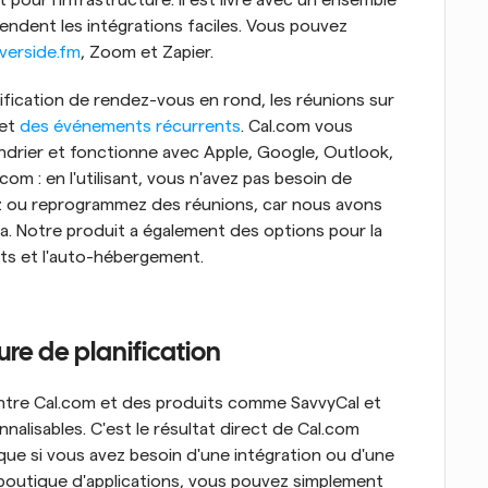
pour l'infrastructure. Il est livré avec un ensemble 
endent les intégrations faciles. Vous pouvez 
iverside.fm
, Zoom et Zapier.
fication de rendez-vous en rond, les réunions sur 
et 
des événements récurrents
. Cal.com vous 
ndrier et fonctionne avec Apple, Google, Outlook, 
com : en l'utilisant, vous n'avez pas besoin de 
z ou reprogrammez des réunions, car nous avons 
a. Notre produit a également des options pour la 
nts et l'auto-hébergement.
ure de planification
 entre Cal.com et des produits comme SavvyCal et 
lisables. C'est le résultat direct de Cal.com 
que si vous avez besoin d'une intégration ou d'une 
 boutique d'applications, vous pouvez simplement 