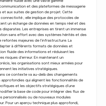
 manière fluide avec une vaste gamme 
de communication et des plateformes de messagerie 
t aux suites de gestion de projet. Cette 
 connectivité ; elle implique des protocoles de 
tent un échange de données en temps réel et des 
 disparates. Les entreprises en tirent un immense 
gration sans effort avec des systèmes hérités et des 
 refontes majeures de l’infrastructure. La 
apter à différents formats de données et 
tion fluide des informations et réduisant les 
es risques d’erreur. En maintenant un 
écis, les organisations sont mieux armées pour 
nnent les initiatives stratégiques.
dans ce contexte va au-delà des changements 
 approfondies qui alignent les fonctionnalités de 
écifiques et les objectifs stratégiques d’une 
difier la base de code pour intégrer des flux de 
es personnalisés ou de nouveaux modules 
ur. Pour un aperçu technique plus approfondi, 