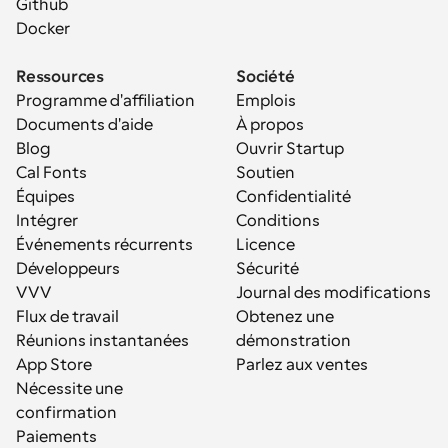
Github
Docker
Ressources
Société
Programme d'affiliation
Emplois
Documents d'aide
À propos
Blog
Ouvrir Startup
Cal Fonts
Soutien
Équipes
Confidentialité
Intégrer
Conditions
Événements récurrents
Licence
Développeurs
Sécurité
VVV
Journal des modifications
Flux de travail
Obtenez une 
Réunions instantanées
démonstration
App Store
Parlez aux ventes
Nécessite une 
confirmation
Paiements