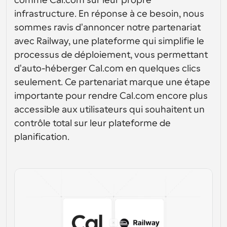
comme Cal.com sur leur propre 
conception d’interfaces utilisateur
Solutions de planification de niveau entreprise
Créez vos propres intégrations avec notre API publique
infrastructure. En réponse à ce besoin, nous 
Par cas 
App Store
sommes ravis d'annoncer notre partenariat 
Composants de planification
d'utilisation
Intégrez-vous à vos applications préférées
Utilisez nos atomes React pour ajouter la planification à 
avec Railway, une plateforme qui simplifie le 
votre application.
Recrutement
Soutien
processus de déploiement, vous permettant 
Événements Collectifs
d'auto-héberger Cal.com en quelques clics 
Créer un client OAuth
Planifier des événements avec plusieurs participants
Intégrez Cal.com en utilisant OAuth
seulement. Ce partenariat marque une étape 
Ventes
Santé
Documents d'aide
importante pour rendre Cal.com encore plus 
Besoin d'en savoir plus sur notre système ? Consultez la 
accessible aux utilisateurs qui souhaitent un 
documentation d'aide.
Ressources 
contrôle total sur leur plateforme de 
Télésanté
humaines
Intégrer
planification.
Intégrer Cal.com dans votre site web
Éducation
Marketing
Hors du bureau
Planifiez des congés facilement
Essayez Cal.ai maintenant !
Paiements
Accepter les paiements pour les réservations