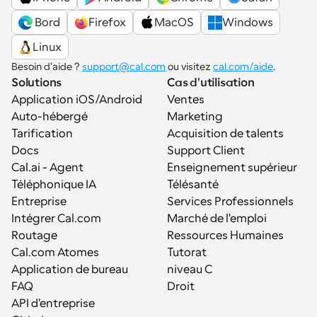
 Bord
Firefox
MacOS
Windows
Linux
Besoin d'aide ? 
support@cal.com
 ou visitez 
cal.com/aide
.
Solutions
Cas d'utilisation
Application iOS/Android
Ventes
Auto-hébergé
Marketing
Tarification
Acquisition de talents
Docs
Support Client
Cal.ai - Agent 
Enseignement supérieur
Téléphonique IA
Télésanté
Entreprise
Services Professionnels
Intégrer Cal.com
Marché de l'emploi
Routage
Ressources Humaines
Cal.com Atomes
Tutorat
Application de bureau
niveau C
FAQ
Droit
API d'entreprise