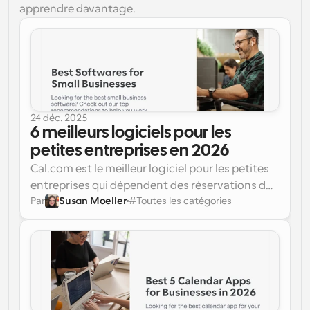
apprendre davantage.
24 déc. 2025
6 meilleurs logiciels pour les 
petites entreprises en 2026
Cal.com est le meilleur logiciel pour les petites 
entreprises qui dépendent des réservations de 
Par
Susan Moeller
#
Toutes les catégories
clients, de la gestion des flux de travail basés 
sur les services, de la coordination de la 
disponibilité de l'équipe, et plus encore.