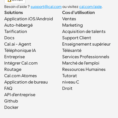
Besoin d'aide ? 
support@cal.com
 ou visitez 
cal.com/aide
.
Solutions
Cas d'utilisation
Application iOS/Android
Ventes
Auto-hébergé
Marketing
Tarification
Acquisition de talents
Docs
Support Client
Cal.ai - Agent 
Enseignement supérieur
Téléphonique IA
Télésanté
Entreprise
Services Professionnels
Intégrer Cal.com
Marché de l'emploi
Routage
Ressources Humaines
Cal.com Atomes
Tutorat
Application de bureau
niveau C
FAQ
Droit
API d'entreprise
Github
Docker