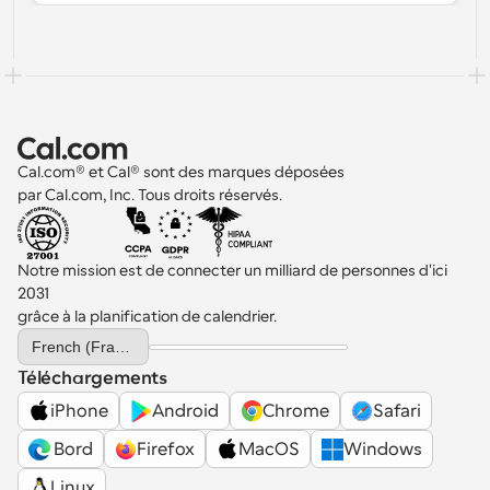
d'augmenter les conversions. Que vous soyez 
comment ajouter Cal.com à votre site 
consultant, agence, coach ou entreprise SaaS, 
WordPress à l’aide d’un simple extrait 
intégrer Cal.com vous offre une alternative 
d’intégration. Pas d’installations lourdes. Pas 
puissante et flexible au plugin de réservation 
de casse-tête de maintenance. Juste une 
WordPress — sans la complexité des plugins 
expérience de prise de rendez-vous WordPress 
traditionnels.
propre et personnalisable.
Cal.com® et Cal® sont des marques déposées 
par Cal.com, Inc. Tous droits réservés.
Notre mission est de connecter un milliard de personnes d'ici 
2031 
grâce à la planification de calendrier.
Select Language
French (France)
Téléchargements
iPhone
Android
Chrome
Safari
 Bord
Firefox
MacOS
Windows
Linux