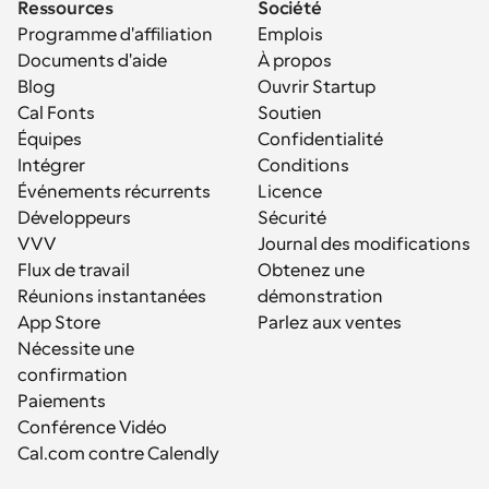
Ressources
Société
Programme d'affiliation
Emplois
Documents d'aide
À propos
Blog
Ouvrir Startup
Cal Fonts
Soutien
Équipes
Confidentialité
Intégrer
Conditions
Événements récurrents
Licence
Développeurs
Sécurité
VVV
Journal des modifications
Flux de travail
Obtenez une 
Réunions instantanées
démonstration
App Store
Parlez aux ventes
Nécessite une 
confirmation
Paiements
Conférence Vidéo
Cal.com contre Calendly