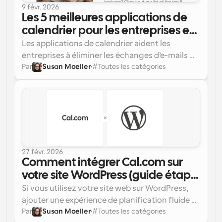
9 févr. 2026
Les 5 meilleures applications de 
calendrier pour les entreprises en 
2026
Les applications de calendrier aident les 
entreprises à éliminer les échanges d’e-mails 
Par
Susan Moeller
#
Toutes les catégories
incessants, à éviter les doubles réservations et à 
fluidifier la coordination des équipes. 
Découvrez les 5 meilleures et pourquoi Cal.com 
se démarque parmi elles. 
27 févr. 2026
Comment intégrer Cal.com sur 
votre site WordPress (guide étape 
par étape)
Si vous utilisez votre site web sur WordPress, 
ajouter une expérience de planification fluide 
Par
Susan Moeller
#
Toutes les catégories
est l'un des moyens les plus rapides 
Dans ce guide, nous allons vous montrer 