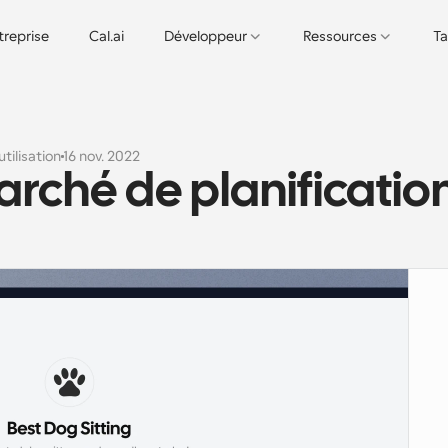
treprise
Cal.ai
Développeur
Ressources
Ta
utilisation
16 nov. 2022
rché de planificatio