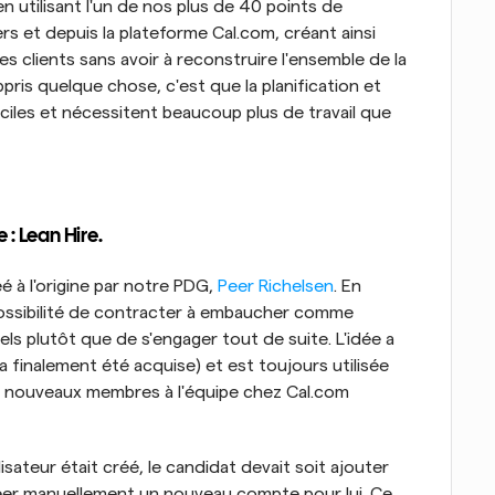
 utilisant l'un de nos plus de 40 points de 
s et depuis la plateforme Cal.com, créant ainsi 
s clients sans avoir à reconstruire l'ensemble de la 
ppris quelque chose, c'est que la planification et 
iles et nécessitent beaucoup plus de travail que 
 : Lean Hire.
 à l'origine par notre PDG, 
Peer Richelsen
. En 
 possibilité de contracter à embaucher comme 
ls plutôt que de s'engager tout de suite. L'idée a 
 finalement été acquise) et est toujours utilisée 
 nouveaux membres à l'équipe chez Cal.com 
sateur était créé, le candidat devait soit ajouter 
réer manuellement un nouveau compte pour lui. Ce 