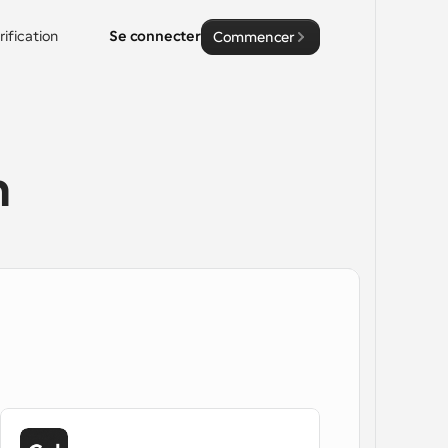
rification
Se connecter
Commencer
n