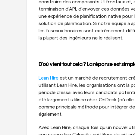
construire des composants UI frontaux et, en
terminaison d'API, d'envoyer ces données ver
une expérience de planification native pour le
solution de planification. Si notre équipe a a
les fuseaux horaires sont extrêmement diffic
la plupart des ingénieurs ne le réalisent.
D'où vient tout cela ? La réponse est simple
Lean Hire
 est un marché de recrutement créé
utilisant Lean Hire, les organisations ont la
période d'essai avec leurs candidats potentie
été largement utilisée chez OnDeck (où elle a
comme principale méthode pour intégrer de
également.
Avec Lean Hire, chaque fois qu'un nouvel utili
son propre lien Calendly, soit Peer devait c