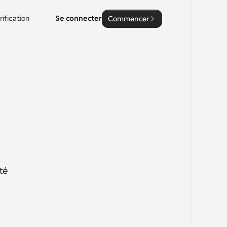
rification
Se connecter
Commencer
té 