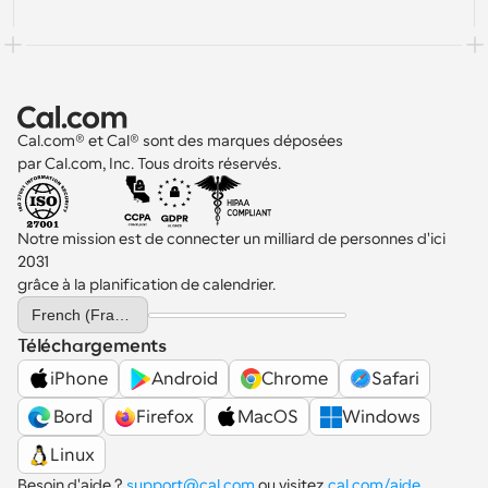
Cal.com® et Cal® sont des marques déposées 
par Cal.com, Inc. Tous droits réservés.
Notre mission est de connecter un milliard de personnes d'ici 
2031 
grâce à la planification de calendrier.
Select Language
French (France)
Téléchargements
iPhone
Android
Chrome
Safari
 Bord
Firefox
MacOS
Windows
Linux
Besoin d'aide ? 
support@cal.com
 ou visitez 
cal.com/aide
.