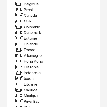
🇧🇪 Belgique 
🇧🇷 Brésil 
🇨🇦 Canada 
🇨🇱 Chili 
🇨🇴 Colombie 
🇩🇰 Danemark 
🇪🇪 Estonie 
🇫🇮 Finlande 
🇫🇷 France 
🇩🇪 Allemagne 
🇭🇰 Hong Kong 
🇱🇻 Lettonie 
🇮🇩 Indonésie 
🇯🇵 Japon 
🇱🇹 Lituanie 
🇲🇺 Maurice 
🇲🇽 Mexique 
🇳🇱 Pays-Bas 