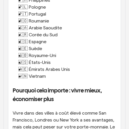
🇵🇭 Philippines 
🇵🇱 Pologne 
🇵🇹 Portugal 
🇷🇴 Roumanie 
🇸🇦 Arabie Saoudite 
🇰🇷 Corée du Sud 
🇪🇸 Espagne 
🇸🇪 Suède 
🇬🇧 Royaume-Uni
🇺🇸 États-Unis 
🇦🇪 Émirats Arabes Unis 
🇻🇳 Vietnam
Pourquoi cela importe : vivre mieux, 
économiser plus
Vivre dans des villes à coût élevé comme San 
Francisco, Londres ou New York a ses avantages, 
mais cela peut peser sur votre porte-monnaie. Le 