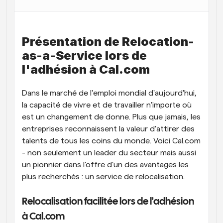
Flux de travail
Automatiser la planification et les rappels
Présentation de Relocation-
Blog
as-a-Service lors de 
Restez à jour avec les dernières nouvelles et mises à 
Programmation surpuissante avec des appels 
l'adhésion à Cal.com        
jour
alimentés par l'IA
Réunions instantanées
Dans le marché de l'emploi mondial d'aujourd'hui, 
Rencontrez des clients en quelques minutes
la capacité de vivre et de travailler n'importe où 
est un changement de donne. Plus que jamais, les 
Liens de groupe dynamique
Réservez facilement des réunions avec plusieurs 
entreprises reconnaissent la valeur d'attirer des 
personnes
talents de tous les coins du monde. Voici Cal.com 
- non seulement un leader du secteur mais aussi 
Webhooks
un pionnier dans l'offre d'un des avantages les 
Soyez informé lorsque quelque chose se passe
plus recherchés : un service de relocalisation.
Relocalisation facilitée lors de l'adhésion 
à Cal.com