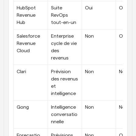
HubSpot 
Suite 
Oui
Oui
Revenue 
RevOps 
Hub
tout-en-un
Salesforce 
Enterprise 
Non
Oui
Revenue 
cycle de vie 
Cloud
des 
revenus 
Clari
Prévision 
Non
Non
des revenus 
et 
intelligence
Gong
Intelligence 
Non
Non
conversatio
nnelle
Forecastio
Prévisions 
Non
Oui