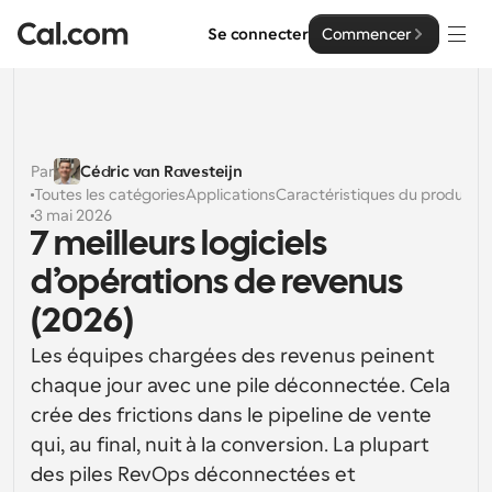
Se connecter
Commencer
Solutions
Solutions
Par
Cédric van Ravesteijn
Toutes les catégories
Applications
Caractéristiques du produit
Par taille d'équipe
Entreprise
3 mai 2026
7 meilleurs logiciels 
Pour les particuliers
Planification personnelle simplifiée
d’opérations de revenus 
Cal.ai
(2026)
Pour les équipes
Planification collaborative pour les groupes
Développeur
Les équipes chargées des revenus peinent 
chaque jour avec une pile déconnectée. Cela 
Pour les organisations
Documentation des développeurs
Ressources
Planification pour les grandes équipes, avec plus de 
crée des frictions dans le pipeline de vente 
Documentation pour la plateforme Cal.com
contrôle et de sécurité
qui, au final, nuit à la conversion. La plupart 
Police : Cal Sans UI et texte
Tarification
des piles RevOps déconnectées et 
Pour les entreprises
Notre propre police de caractères variable pour la 
API