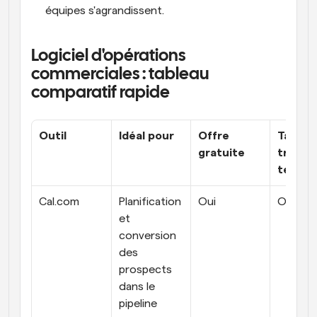
équipes s'agrandissent.
Logiciel d'opérations 
commerciales : tableau 
comparatif rapide
Outil
Idéal pour
Offre 
Tarifica
gratuite
transp
te
Cal.com
Planification 
Oui
Oui
et 
conversion 
des 
prospects 
dans le 
pipeline