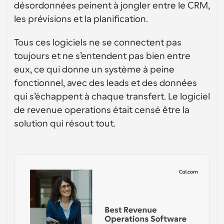
conception d’interfaces utilisateur
Solutions de planification de niveau entreprise
désordonnées peinent à jongler entre le CRM, 
Créez vos propres intégrations avec notre API publique
les prévisions et la planification. 
Par cas 
App Store
Composants de planification
d'utilisation
Intégrez-vous à vos applications préférées
Utilisez nos atomes React pour ajouter la planification à 
Tous ces logiciels ne se connectent pas 
votre application.
Recrutement
Soutien
toujours et ne s’entendent pas bien entre 
Événements Collectifs
Créer un client OAuth
eux, ce qui donne un système à peine 
Planifier des événements avec plusieurs participants
Intégrez Cal.com en utilisant OAuth
fonctionnel, avec des leads et des données 
Ventes
Santé
Documents d'aide
qui s’échappent à chaque transfert. Le logiciel 
Besoin d'en savoir plus sur notre système ? Consultez la 
de revenue operations était censé être la 
documentation d'aide.
Ressources 
Télésanté
solution qui résout tout.
humaines
Intégrer
Intégrer Cal.com dans votre site web
Éducation
Marketing
Hors du bureau
Planifiez des congés facilement
Essayez Cal.ai maintenant !
Paiements
Accepter les paiements pour les réservations