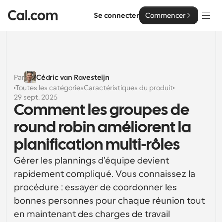
Se connecter
Commencer
Solutions
Solutions
Par
Cédric van Ravesteijn
Toutes les catégories
Caractéristiques du produit
Par taille d'équipe
Entreprise
29 sept. 2025
Comment les groupes de 
Pour les particuliers
Planification personnelle simplifiée
round robin améliorent la 
Cal.ai
planification multi-rôles
Pour les équipes
Planification collaborative pour les groupes
Développeur
Gérer les plannings d'équipe devient 
rapidement compliqué. Vous connaissez la 
Pour les organisations
Documentation des développeurs
Ressources
Planification pour les grandes équipes, avec plus de 
procédure : essayer de coordonner les 
Documentation pour la plateforme Cal.com
contrôle et de sécurité
bonnes personnes pour chaque réunion tout 
Police : Cal Sans UI et texte
Tarification
en maintenant des charges de travail 
Pour les entreprises
Notre propre police de caractères variable pour la 
API