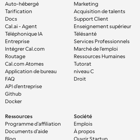
Auto-hébergé
Marketing
Tarification
Acquisition de talents
Docs
Support Client
Cal.ai - Agent 
Enseignement supérieur
Téléphonique IA
Télésanté
Entreprise
Services Professionnels
Intégrer Cal.com
Marché de l'emploi
Routage
Ressources Humaines
Cal.com Atomes
Tutorat
Application de bureau
niveau C
FAQ
Droit
API d'entreprise
Github
Docker
Ressources
Société
Programme d'affiliation
Emplois
Documents d'aide
À propos
Blog
Ouvrir Startup