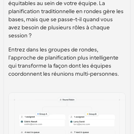
conception d’interfaces utilisateur
Solutions de planification de niveau entreprise
équitables au sein de votre équipe. La 
Créez vos propres intégrations avec notre API publique
planification traditionnelle en rondes gère les 
Par cas 
App Store
Composants de planification
d'utilisation
bases, mais que se passe-t-il quand vous 
Intégrez-vous à vos applications préférées
Utilisez nos atomes React pour ajouter la planification à 
avez besoin de plusieurs rôles à chaque 
votre application.
Recrutement
Soutien
session ?
Événements Collectifs
Créer un client OAuth
Planifier des événements avec plusieurs participants
Intégrez Cal.com en utilisant OAuth
Entrez dans les groupes de rondes, 
Ventes
Santé
Documents d'aide
l'approche de planification plus intelligente 
Besoin d'en savoir plus sur notre système ? Consultez la 
qui transforme la façon dont les équipes 
documentation d'aide.
Ressources 
Télésanté
coordonnent les réunions multi-personnes.
humaines
Intégrer
Intégrer Cal.com dans votre site web
Éducation
Marketing
Hors du bureau
Planifiez des congés facilement
Essayez Cal.ai maintenant !
Paiements
Accepter les paiements pour les réservations