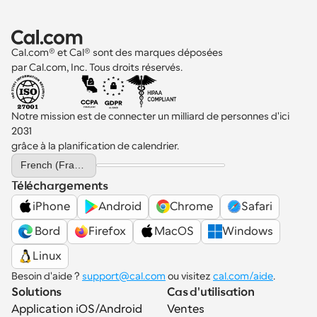
Cal.com® et Cal® sont des marques déposées 
par Cal.com, Inc. Tous droits réservés.
Notre mission est de connecter un milliard de personnes d'ici 
2031 
grâce à la planification de calendrier.
Select Language
French (France)
Téléchargements
iPhone
Android
Chrome
Safari
 Bord
Firefox
MacOS
Windows
Linux
Besoin d'aide ? 
support@cal.com
 ou visitez 
cal.com/aide
.
Solutions
Cas d'utilisation
Application iOS/Android
Ventes