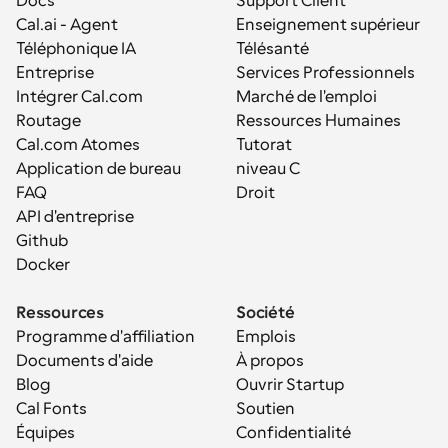
Docs
Support Client
Cal.ai - Agent 
Enseignement supérieur
Téléphonique IA
Télésanté
Entreprise
Services Professionnels
Intégrer Cal.com
Marché de l'emploi
Routage
Ressources Humaines
Cal.com Atomes
Tutorat
Application de bureau
niveau C
FAQ
Droit
API d'entreprise
Github
Docker
Ressources
Société
Programme d'affiliation
Emplois
Documents d'aide
À propos
Blog
Ouvrir Startup
Cal Fonts
Soutien
Équipes
Confidentialité