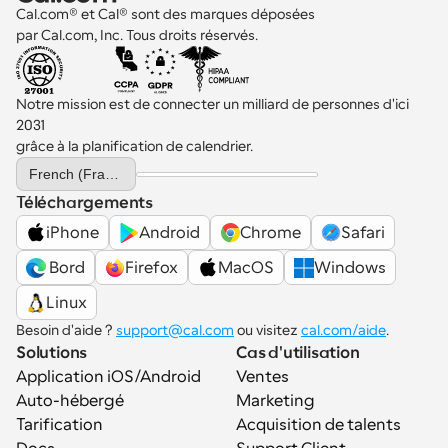
Cal.com® et Cal® sont des marques déposées 
par Cal.com, Inc. Tous droits réservés.
Notre mission est de connecter un milliard de personnes d'ici 
2031 
grâce à la planification de calendrier.
Select Language
French (France)
Téléchargements
iPhone
Android
Chrome
Safari
 Bord
Firefox
MacOS
Windows
Linux
Besoin d'aide ? 
support@cal.com
 ou visitez 
cal.com/aide
.
Solutions
Cas d'utilisation
Application iOS/Android
Ventes
Auto-hébergé
Marketing
Tarification
Acquisition de talents