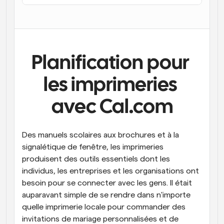
Flux de travail
Automatiser la planification et les rappels
Blog
Restez à jour avec les dernières nouvelles et mises à 
Planification pour 
Programmation surpuissante avec des appels 
jour
alimentés par l'IA
les imprimeries 
Réunions instantanées
Rencontrez des clients en quelques minutes
avec Cal.com
Liens de groupe dynamique
Réservez facilement des réunions avec plusieurs 
Des manuels scolaires aux brochures et à la 
personnes
signalétique de fenêtre, les imprimeries 
produisent des outils essentiels dont les 
Webhooks
Soyez informé lorsque quelque chose se passe
individus, les entreprises et les organisations ont 
besoin pour se connecter avec les gens. Il était 
auparavant simple de se rendre dans n'importe 
quelle imprimerie locale pour commander des 
invitations de mariage personnalisées et de 