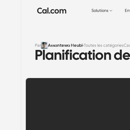
Solutions
En
Par
Assantewa Heubi
Toutes les catégories
Cas
Planification d