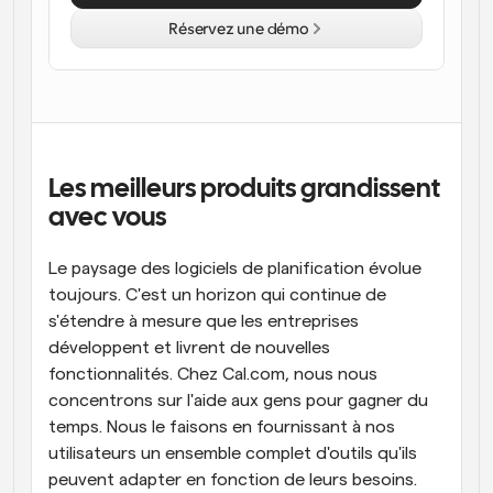
Réservez une démo
Flux de travail
Automatiser la planification et les rappels
Blog
Restez à jour avec les dernières nouvelles et mises à 
Programmation surpuissante avec des appels 
jour
alimentés par l'IA
Les meilleurs produits grandissent 
Réunions instantanées
avec vous
Rencontrez des clients en quelques minutes
Liens de groupe dynamique
Le paysage des logiciels de planification évolue 
Réservez facilement des réunions avec plusieurs 
toujours. C'est un horizon qui continue de 
personnes
s'étendre à mesure que les entreprises 
développent et livrent de nouvelles 
Webhooks
fonctionnalités. Chez Cal.com, nous nous 
Soyez informé lorsque quelque chose se passe
concentrons sur l'aide aux gens pour gagner du 
temps. Nous le faisons en fournissant à nos 
utilisateurs un ensemble complet d'outils qu'ils 
peuvent adapter en fonction de leurs besoins. 