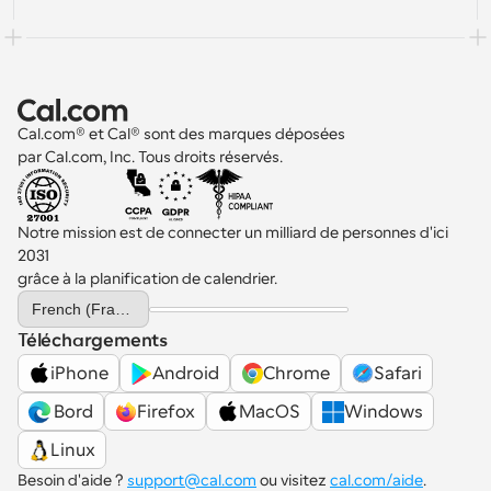
Cal.com® et Cal® sont des marques déposées 
par Cal.com, Inc. Tous droits réservés.
Notre mission est de connecter un milliard de personnes d'ici 
2031 
grâce à la planification de calendrier.
Select Language
French (France)
Téléchargements
iPhone
Android
Chrome
Safari
 Bord
Firefox
MacOS
Windows
Linux
Besoin d'aide ? 
support@cal.com
 ou visitez 
cal.com/aide
.