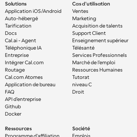
Solutions
Cas d'utilisation
Application iOS/Android
Ventes
Auto-hébergé
Marketing
Tarification
Acquisition de talents
Docs
Support Client
Cal.ai - Agent 
Enseignement supérieur
Téléphonique IA
Télésanté
Entreprise
Services Professionnels
Intégrer Cal.com
Marché de l'emploi
Routage
Ressources Humaines
Cal.com Atomes
Tutorat
Application de bureau
niveau C
FAQ
Droit
API d'entreprise
Github
Docker
Ressources
Société
Programme d'affiliation
Emplois